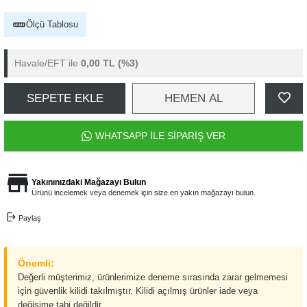
Ölçü Tablosu
Havale/EFT ile
0,00 TL
(%3)
SEPETE EKLE
HEMEN AL
WHATSAPP İLE SİPARİŞ VER
Yakınınızdaki Mağazayı Bulun
Ürünü incelemek veya denemek için size en yakın mağazayı bulun.
Paylaş
Önemli:
Değerli müşterimiz, ürünlerimize deneme sırasında zarar gelmemesi
için güvenlik kilidi takılmıştır. Kilidi açılmış ürünler iade veya
değişime tabi değildir.