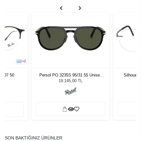
+
2
2907 50
Persol PO 3235S 95/31 55 Unisex
Silhouet
Güneş Gözlüğü
19.145,00 TL
SON BAKTIĞINIZ ÜRÜNLER