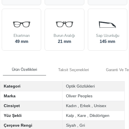
Ekartman
Burun Aralığı
Sap Uzunluğu
49 mm
21 mm
145 mm
Ürün Özellikleri
Taksit Seçenekleri
Garanti Ve Te
Kategori
Optik Gözlükleri
Marka
Oliver Peoples
Cinsiyet
Kadın
,
Erkek
,
Unisex
Yüz Şekli
Kalp
,
Kare
,
Dikdörtgen
Çerçeve Rengi
Siyah
,
Gri