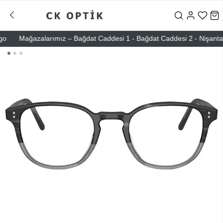
Mağazalarımız – Bağdat Caddesi 1 - Bağdat Caddesi 2 - Nişantaşı – 