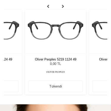
 1124 49
Oliver Peoples 5219 1124 49
Oliver 
0,00 TL
Tükendi