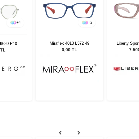
+
2
+
4
Miraflex 4013 L372 49
Liberty Spo
t 9630 P10 50
5
5
0,00 TL
7.50
 TL