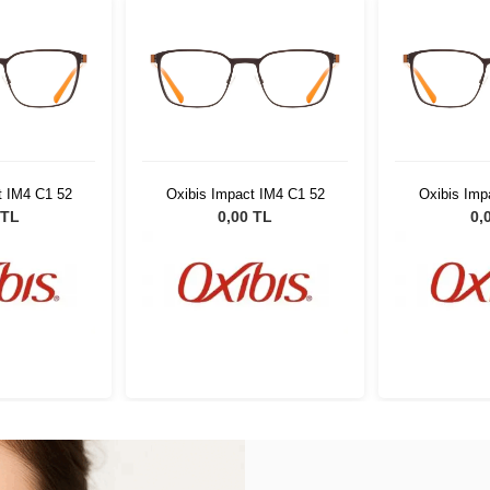
t IM4 C1 52
Oxibis Impact IM4 C1 52
Oxibis Imp
 TL
0,00 TL
0,