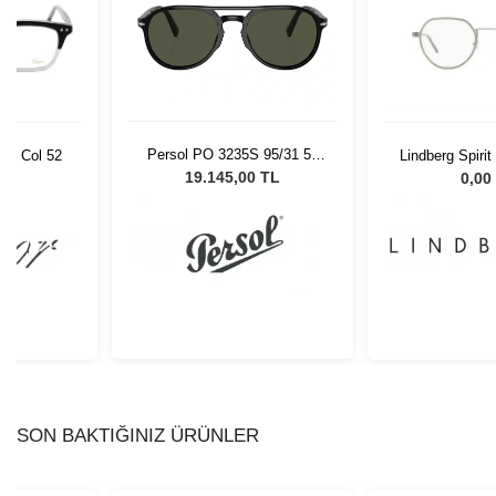
Persol PO 3235S 95/31 55
50 Col 52
Lindberg Spiri
Unisex Güneş Gözlüğü
13
19.145,00 TL
L
0,00
SON BAKTIĞINIZ ÜRÜNLER