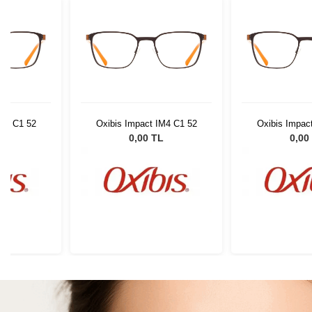
IM4 C1 52
Oxibis Impact IM4 C1 52
Oxibis Impac
L
0,00 TL
0,00