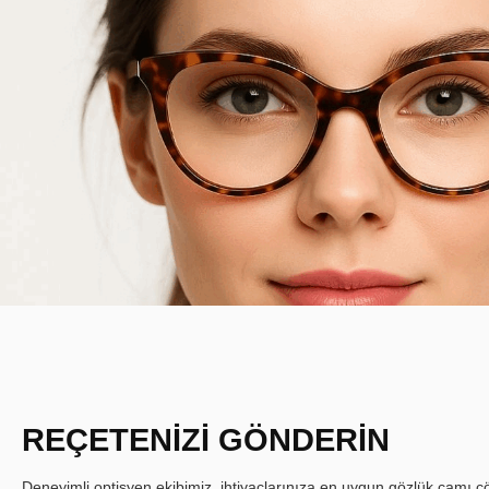
REÇETENİZİ GÖNDERİN
Deneyimli optisyen ekibimiz, ihtiyaçlarınıza en uygun gözlük camı çöz