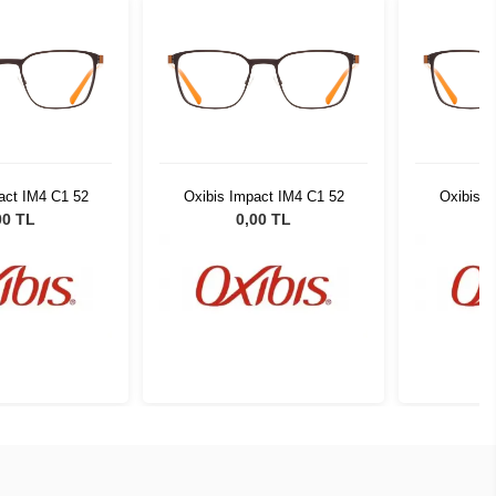
act IM4 C1 52
Oxibis Impact IM4 C1 52
Oxibis I
00 TL
0,00 TL