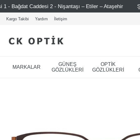
2 - Nişantaşı – Etiler – Ataşehir
Şimdi Üye ol ! 5000 T
Kargo Takibi
Yardım
İletişim
GÜNEŞ
OPTİK
MARKALAR
GÖZLÜKLERİ
GÖZLÜKLERİ