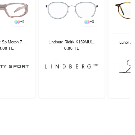
+
9
+
3
rt Sp Morph 771
Lindberg Ridirk K159MU13
Lunor A5
1 O
48
0,00 TL
0,00 TL