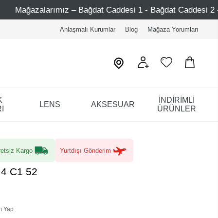
– Bağdat Caddesi 1 - Bağdat Caddesi 2 - Nişantaşı – Etiler 
Anlaşmalı Kurumlar
Blog
Mağaza Yorumları
K
İNDİRİMLİ
LENS
AKSESUAR
I
ÜRÜNLER
etsiz Kargo
Yurtdışı Gönderim
M4 C1 52
m Yap