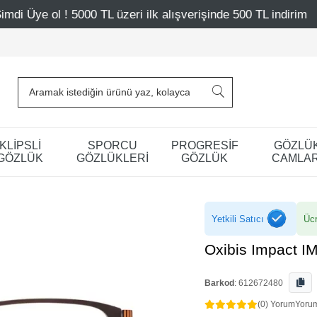
L üzeri ilk alışverişinde 500 TL indirim
Mağazalarımız 
KLİPSLİ
SPORCU
PROGRESİF
GÖZLÜ
GÖZLÜK
GÖZLÜKLERİ
GÖZLÜK
CAMLAR
Yetkili Satıcı
Ücr
Oxibis Impact I
Barkod
:
612672480
(0) Yorum
Yoru