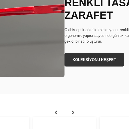
RENKLİ TAS
ZARAFET
Oxibis optik gözlük koleksiyonu, renkli
ergonomik yapısı sayesinde günlük kul
çekici bir stil oluşturur.
KOLEKSİYONU KEŞFET