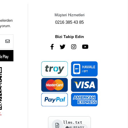
Müşteri Hizmetleri
melerden
0216 385 43 85
iyorum.
Bizi Takip Edin
llms.txt
AI READY