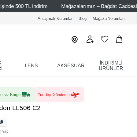
indirim
Mağazalarımız – Bağdat Caddesi 1 - Bağdat Cadd
Anlaşmalı Kurumlar
Blog
Mağaza Yorumları
K
İNDİRİMLİ
LENS
AKSESUAR
I
ÜRÜNLER
etsiz Kargo
Yurtdışı Gönderim
don LL506 C2
m Yap