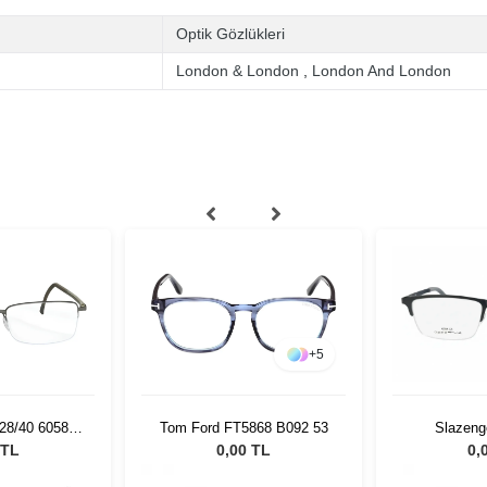
Optik Gözlükleri
London & London
,
London And London
+
5
428/40 6058
Tom Ford FT5868 B092 53
Slazeng
19
 TL
0,00 TL
0,