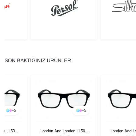
SON BAKTIĞINIZ ÜRÜNLER
+
5
+
5
don LL506
London And London LL506
London And L