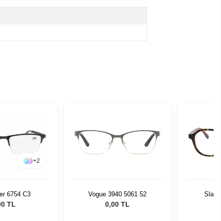
+
2
Vogue 3940 5061 52
Slaze
er 6754 C3
0,00 TL
00 TL