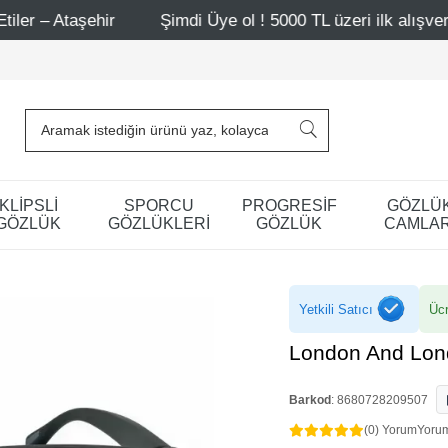
ir
Şimdi Üye ol ! 5000 TL üzeri ilk alışverişinde 500 TL 
KLİPSLİ
SPORCU
PROGRESİF
GÖZLÜ
GÖZLÜK
GÖZLÜKLERİ
GÖZLÜK
CAMLAR
Yetkili Satıcı
Ücr
London And Lon
Barkod
:
8680728209507
(0) Yorum
Yoru