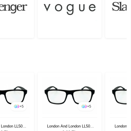
+
5
+
5
 London LL506
London And London LL506
London A