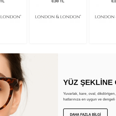
2
C2
 TL
0,00 TL
0,
YÜZ ŞEKLİNE
Yuvarlak, kare, oval, dikdörtgen
hatlarınıza en uygun ve dengeli 
DAHA FAZLA BILGI