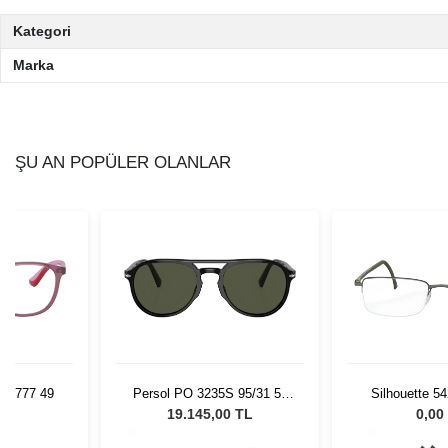
Kategori
Marka
ŞU AN POPÜLER OLANLAR
 3777 49
Persol PO 3235S 95/31 55
Silhouette 5
Unisex Güneş Gözlüğü
53/
L
19.145,00 TL
0,00