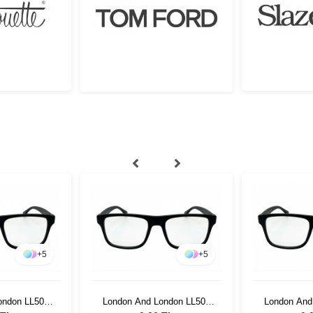
+
5
+
5
ondon LL506
London And London LL506
London And