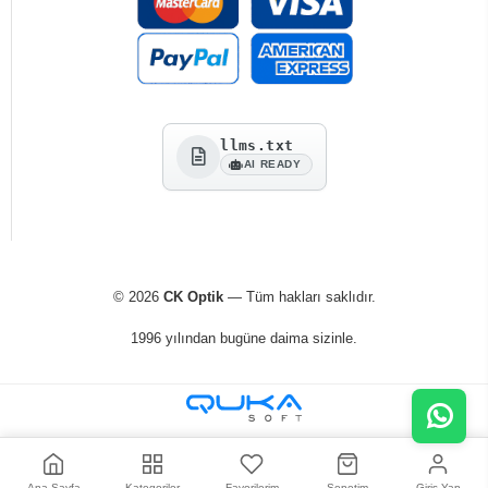
llms.txt
AI READY
© 2026
CK Optik
— Tüm hakları saklıdır.
1996 yılından bugüne daima sizinle.
Ana Sayfa
Kategoriler
Favorilerim
Sepetim
Giriş Yap