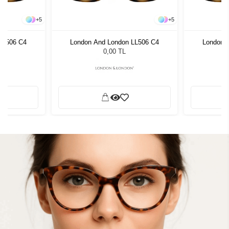
+
5
+
5
LL506 C4
London And London LL506 C4
London 
0,00 TL