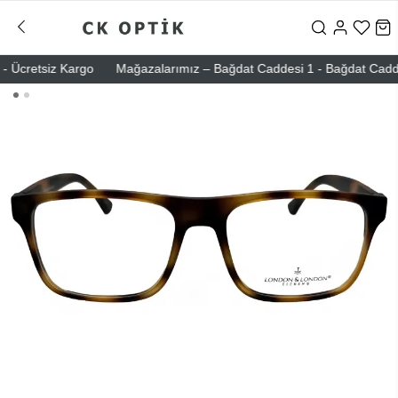
Ücretsiz Kargo
Mağazalarımız – Bağdat Caddesi 1 - Bağdat Caddesi 2