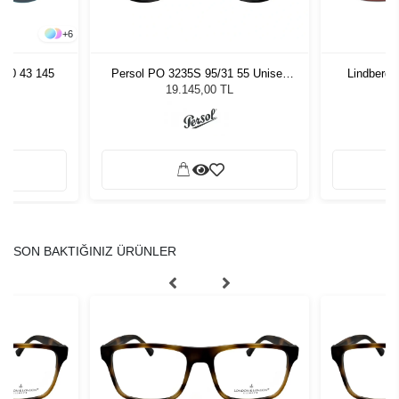
+
6
980 43 145
Persol PO 3235S 95/31 55 Unisex
Lindberg 
Güneş Gözlüğü
19.145,00 TL
SON BAKTIĞINIZ ÜRÜNLER