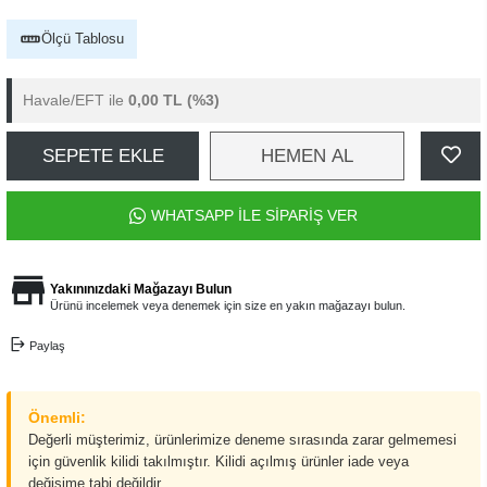
Ölçü Tablosu
Havale/EFT ile
0,00 TL
(%3)
SEPETE EKLE
HEMEN AL
WHATSAPP İLE SİPARİŞ VER
Yakınınızdaki Mağazayı Bulun
Ürünü incelemek veya denemek için size en yakın mağazayı bulun.
Paylaş
Önemli:
Değerli müşterimiz, ürünlerimize deneme sırasında zarar gelmemesi
için güvenlik kilidi takılmıştır. Kilidi açılmış ürünler iade veya
değişime tabi değildir.