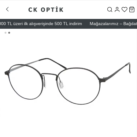
TL üzeri ilk alışverişinde 500 TL indirim
Mağazalarımız – Bağdat Cadd