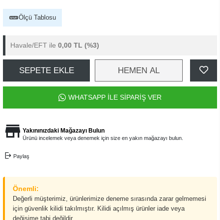
Ölçü Tablosu
Havale/EFT ile
0,00 TL
(%3)
SEPETE EKLE
HEMEN AL
WHATSAPP İLE SİPARİŞ VER
Yakınınızdaki Mağazayı Bulun
Ürünü incelemek veya denemek için size en yakın mağazayı bulun.
Paylaş
Önemli:
Değerli müşterimiz, ürünlerimize deneme sırasında zarar gelmemesi
için güvenlik kilidi takılmıştır. Kilidi açılmış ürünler iade veya
değişime tabi değildir.