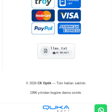
llms.txt
AI READY
© 2026
CK Optik
— Tüm hakları saklıdır.
1996 yılından bugüne daima sizinle.