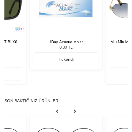
+
2
S/XT BLX60
1Day Acuvue Moist
Miu Miu MU
zlüğü
G
0,00 TL
Tükendi
SON BAKTIĞINIZ ÜRÜNLER