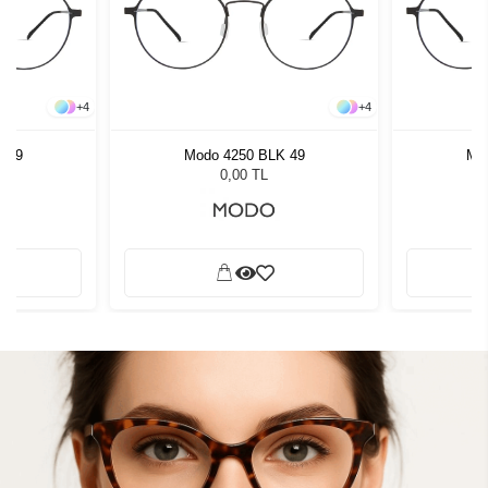
+
4
+
4
 49
Modo 4250 BLK 49
Mo
0,00 TL