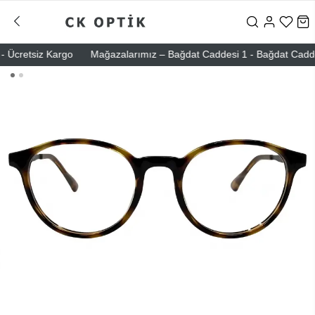
Ücretsiz Kargo
Mağazalarımız – Bağdat Caddesi 1 - Bağdat Caddesi 2 