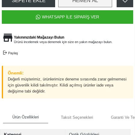
SEPETE EKLE
HEMEN AL
WHATSAPP İLE SİPARİŞ VER
Yakınınızdaki Mağazayı Bulun
Ürünü incelemek veya denemek için size en yakın mağazayı bulun.
Paylaş
Önemli:
Değerli müşterimiz, ürünlerimize deneme sırasında zarar gelmemesi
için güvenlik kilidi takılmıştır. Kilidi açılmış ürünler iade veya
değişime tabi değildir.
Ürün Özellikleri
Taksit Seçenekleri
Garanti Ve Te
Kategori
Optik Gözlükleri