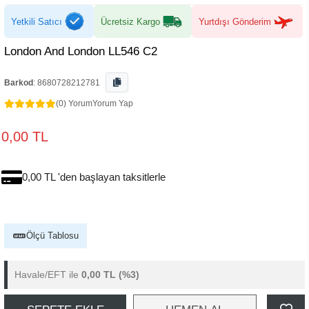
Yetkili Satıcı
Ücretsiz Kargo
Yurtdışı Gönderim
London And London LL546 C2
Barkod
:
8680728212781
(0) Yorum
Yorum Yap
0,00 TL
0,00 TL 'den başlayan taksitlerle
Ölçü Tablosu
Havale/EFT ile
0,00 TL
(%3)