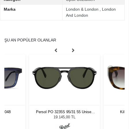
Marka
London & London
,
London
And London
ŞU AN POPÜLER OLANLAR
UE 048
Persol PO 3235S 95/31 55 Unisex
Kili
Güneş Gözlüğü
L
19.145,00 TL