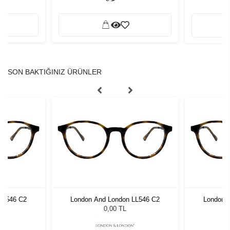
SON BAKTIĞINIZ ÜRÜNLER
LL546 C2
London And London LL546 C2
London 
0,00 TL