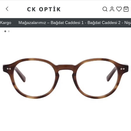
rgo
Mağazalarımız – Bağdat Caddesi 1 - Bağdat Caddesi 2 - Nişantaş