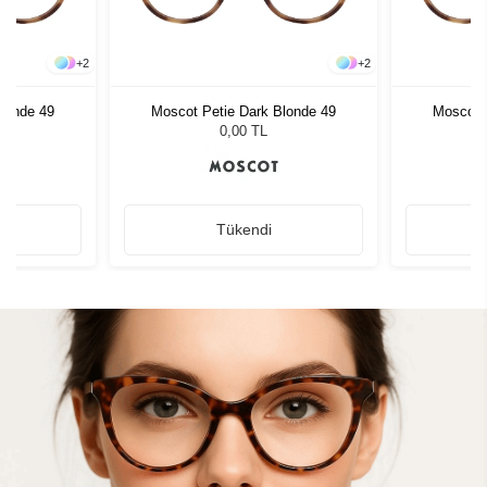
+
2
+
2
londe 49
Moscot Petie Dark Blonde 49
Moscot 
0,00 TL
Tükendi