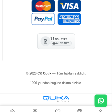
llms.txt
AI READY
© 2026
CK Optik
— Tüm hakları saklıdır.
1996 yılından bugüne daima sizinle.