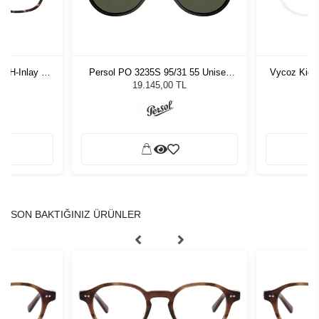
-H-Inlay 53-
Persol PO 3235S 95/31 55 Unisex
Vycoz Kids
Güneş Gözlüğü
19.145,00 TL
SON BAKTIĞINIZ ÜRÜNLER