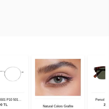
5501 P10 50130
Persol P
30416
00 TL
20.
Natural Colors Grafite