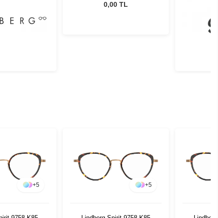
0,00 TL
+
5
+
5
pirit 9758 K85
Lindberg Spirit 9758 K85
Lindberg