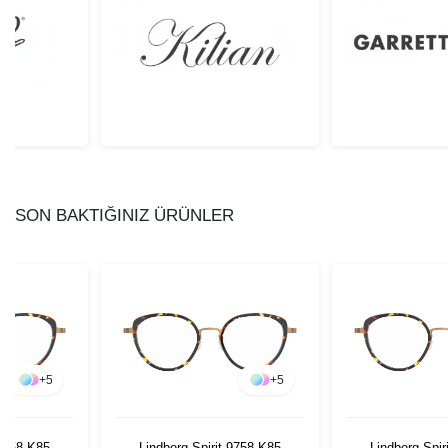
SON BAKTIĞINIZ ÜRÜNLER
+
5
+
5
 9758 K85
Lindberg Spirit 9758 K85
Lindberg Spir