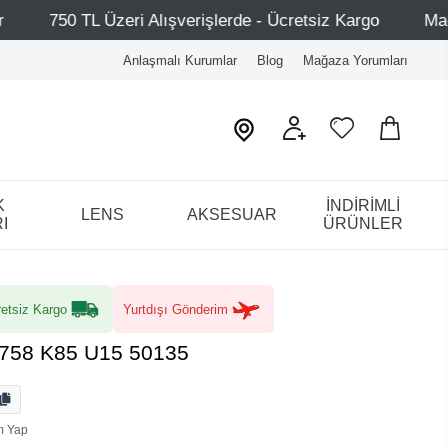
zeri Alışverişlerde - Ücretsiz Kargo
Mağazalarımız – B
Anlaşmalı Kurumlar
Blog
Mağaza Yorumları
K
İNDİRİMLİ
LENS
AKSESUAR
I
ÜRÜNLER
etsiz Kargo
Yurtdışı Gönderim
 9758 K85 U15 50135
m Yap