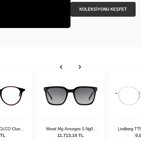
KOLEKSİYONU KEŞFET
t GLCO Clune
Morel Mg Amorgos 5.Ng08
Lindberg TT
rolo
5420
11
 TL
11.713,10 TL
0,