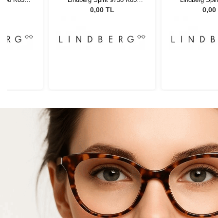
35
U15 50135
U15 5
L
0,00 TL
0,00