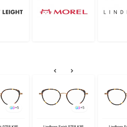
+
5
+
5
it 9758 K85
Lindberg Spirit 9758 K85
Lindberg S