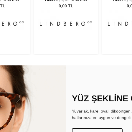
0135
U15 50135
U15
 TL
0,00 TL
0,
YÜZ ŞEKLİNE
Yuvarlak, kare, oval, dikdörtgen
hatlarınıza en uygun ve dengeli 