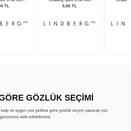
 50135
U15 50135
U
00 TL
0,00 TL
 GÖRE GÖZLÜK SEÇİMİ
, kalp ve üçgen yüz şekline göre gözlük seçimi yaparak yüz
görünümü elde edebilirsiniz.