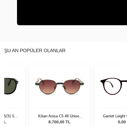
ŞU AN POPÜLER OLANLAR
 95/31 55
Kilian Anisa C5 49 Unisex
Garrett Leigh
Gözlüğü
Güneş Gözlüğü
45 Ba
0 TL
8.700,00 TL
0,00