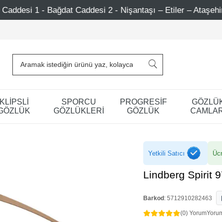
dat Caddesi 2 - Nişantaşı – Etiler – Ataşehir
750 TL Ü
KLİPSLİ
SPORCU
PROGRESİF
GÖZLÜ
GÖZLÜK
GÖZLÜKLERİ
GÖZLÜK
CAMLAR
Yetkili Satıcı
Ücr
Lindberg Spirit
Barkod
:
5712910282463
(0) Yorum
Yoru