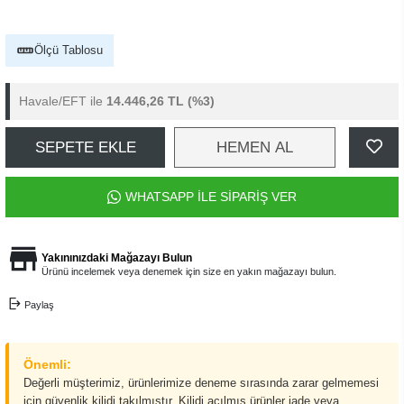
Ölçü Tablosu
Havale/EFT ile
14.446,26 TL
(%3)
SEPETE EKLE
HEMEN AL
WHATSAPP İLE SİPARİŞ VER
Yakınınızdaki Mağazayı Bulun
Ürünü incelemek veya denemek için size en yakın mağazayı bulun.
Paylaş
Önemli:
Değerli müşterimiz, ürünlerimize deneme sırasında zarar gelmemesi
için güvenlik kilidi takılmıştır. Kilidi açılmış ürünler iade veya