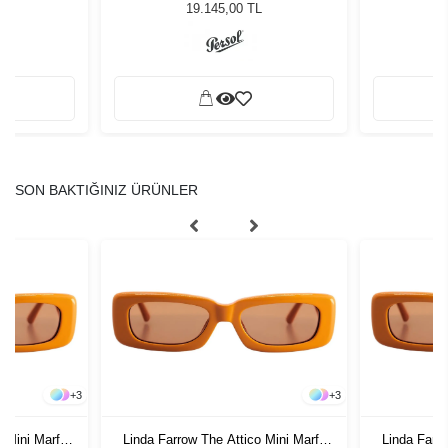
ğü
Güneş Gözlüğü
L
19.145,00 TL
SON BAKTIĞINIZ ÜRÜNLER
+
3
+
3
o Mini Marfa
Linda Farrow The Attico Mini Marfa
Linda Farro