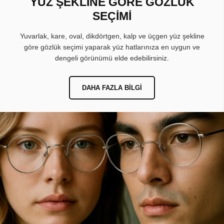
YÜZ ŞEKLİNE GÖRE GÖZLÜK
SEÇİMİ
Yuvarlak, kare, oval, dikdörtgen, kalp ve üçgen yüz şekline
göre gözlük seçimi yaparak yüz hatlarınıza en uygun ve
dengeli görünümü elde edebilirsiniz.
DAHA FAZLA BILGI