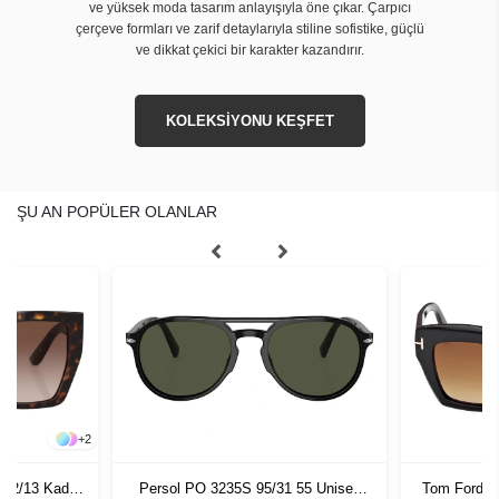
ve yüksek moda tasarım anlayışıyla öne çıkar. Çarpıcı
çerçeve formları ve zarif detaylarıyla stiline sofistike, güçlü
ve dikkat çekici bir karakter kazandırır.
KOLEKSİYONU KEŞFET
ŞU AN POPÜLER OLANLAR
+
2
502/13 Kadın
Persol PO 3235S 95/31 55 Unisex
Tom Ford F