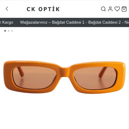
rgo
Mağazalarımız – Bağdat Caddesi 1 - Bağdat Caddesi 2 - Nişantaş