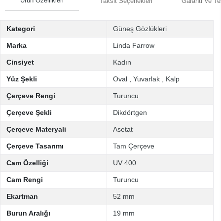
Ürün Özellikleri
Taksit Seçenekleri
Garanti Ve Te
Kategori
Güneş Gözlükleri
Marka
Linda Farrow
Cinsiyet
Kadın
Yüz Şekli
Oval
,
Yuvarlak
,
Kalp
Çerçeve Rengi
Turuncu
Çerçeve Şekli
Dikdörtgen
Çerçeve Materyali
Asetat
Çerçeve Tasarımı
Tam Çerçeve
Cam Özelliği
UV 400
Cam Rengi
Turuncu
Ekartman
52 mm
Burun Aralığı
19 mm