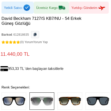
Yetkili Satıcı
Ücretsiz Kargo
Yurtdışı Gönderim
David Beckham 7127/S KB7/NU - 54 Erkek
Güneş Gözlüğü
Barkod
:
612818635
(0) Yorum
Yorum Yap
11.440,00 TL
953,33 TL 'den başlayan taksitlerle
Renk Seçenekleri: