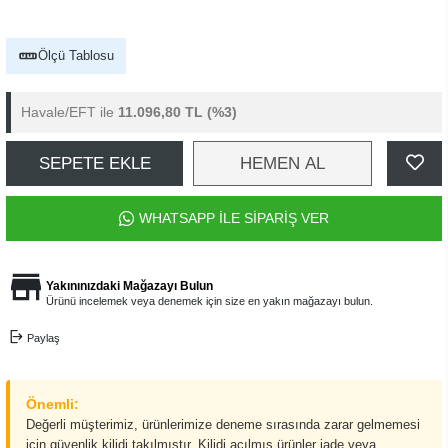
Ölçü Tablosu
Havale/EFT ile
11.096,80 TL
(%3)
SEPETE EKLE
HEMEN AL
WHATSAPP İLE SİPARİŞ VER
Yakınınızdaki Mağazayı Bulun
Ürünü incelemek veya denemek için size en yakın mağazayı bulun.
Paylaş
Önemli:
Değerli müşterimiz, ürünlerimize deneme sırasında zarar gelmemesi
için güvenlik kilidi takılmıştır. Kilidi açılmış ürünler iade veya