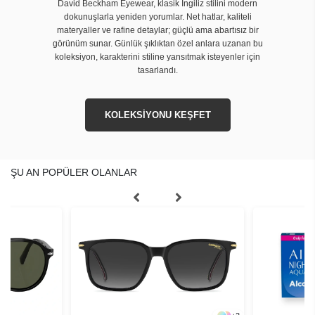
David Beckham Eyewear, klasik İngiliz stilini modern
dokunuşlarla yeniden yorumlar. Net hatlar, kaliteli
materyaller ve rafine detaylar; güçlü ama abartısız bir
görünüm sunar. Günlük şıklıktan özel anlara uzanan bu
koleksiyon, karakterini stiline yansıtmak isteyenler için
tasarlandı.
KOLEKSİYONU KEŞFET
ŞU AN POPÜLER OLANLAR