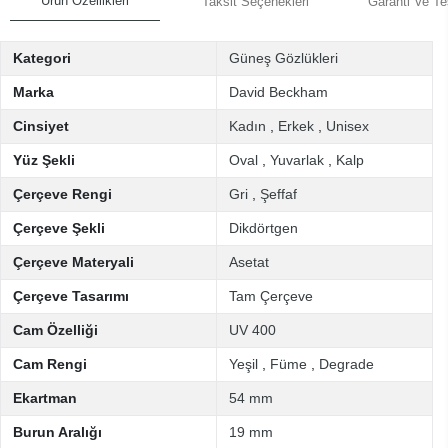
Ürün Özellikleri
Taksit Seçenekleri
Garanti Ve Te
Kategori
Güneş Gözlükleri
Marka
David Beckham
Cinsiyet
Kadın
,
Erkek
,
Unisex
Yüz Şekli
Oval
,
Yuvarlak
,
Kalp
Çerçeve Rengi
Gri
,
Şeffaf
Çerçeve Şekli
Dikdörtgen
Çerçeve Materyali
Asetat
Çerçeve Tasarımı
Tam Çerçeve
Cam Özelliği
UV 400
Cam Rengi
Yeşil
,
Füme
,
Degrade
Ekartman
54 mm
Burun Aralığı
19 mm