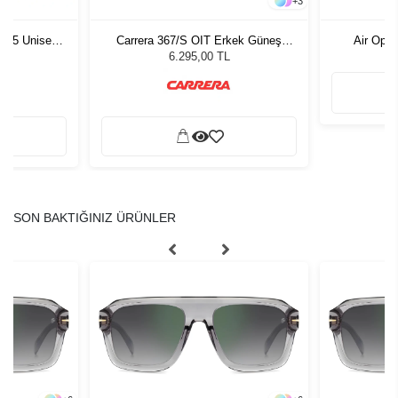
+
3
1 55 Unisex
Carrera 367/S OIT Erkek Güneş
Air Opti
ğü
Gözlüğü
L
6.295,00 TL
SON BAKTIĞINIZ ÜRÜNLER