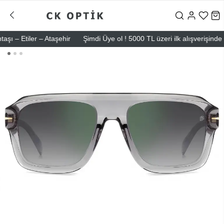
Etiler – Ataşehir
Şimdi Üye ol ! 5000 TL üzeri ilk alışverişinde 500 