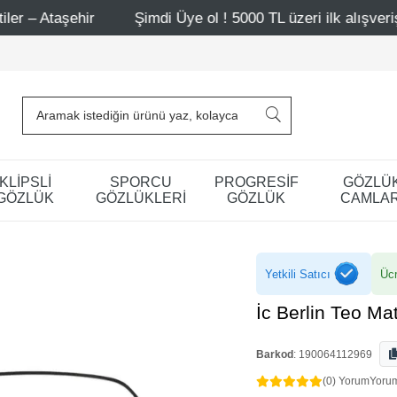
Şimdi Üye ol ! 5000 TL üzeri ilk alışverişinde 500 TL in
KLİPSLİ
SPORCU
PROGRESİF
GÖZLÜ
GÖZLÜK
GÖZLÜKLERİ
GÖZLÜK
CAMLAR
Yetkili Satıcı
Ücr
İc Berlin Teo Ma
Barkod
:
190064112969
(0) Yorum
Yoru