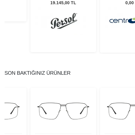
Unisex Güneş Gözlüğü
L
19.145,00 TL
0,00
SON BAKTIĞINIZ ÜRÜNLER