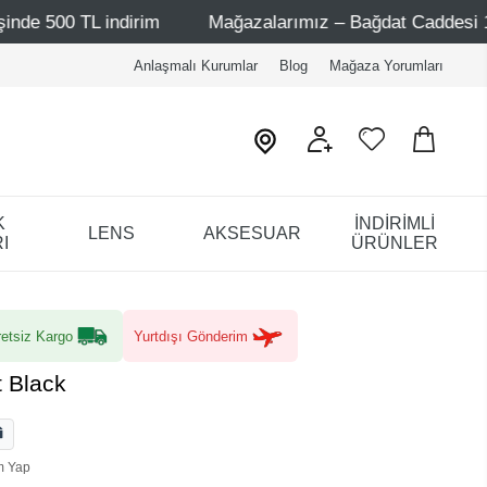
dirim
Mağazalarımız – Bağdat Caddesi 1 - Bağdat Caddes
Anlaşmalı Kurumlar
Blog
Mağaza Yorumları
K
İNDİRİMLİ
LENS
AKSESUAR
I
ÜRÜNLER
etsiz Kargo
Yurtdışı Gönderim
t Black
m Yap