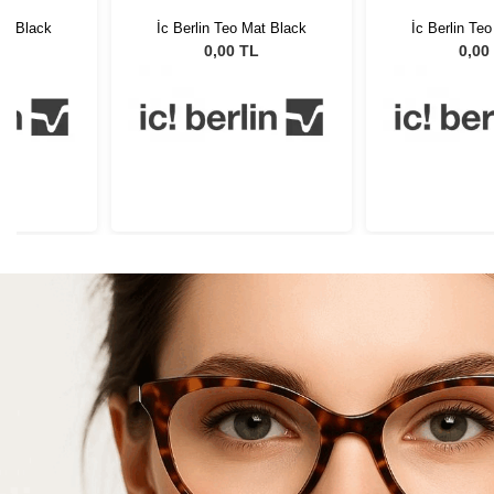
at Black
İc Berlin Teo Mat Black
İc Berlin Te
L
0,00 TL
0,00