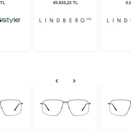
45145W
47135
 TL
45.833,22 TL
0,