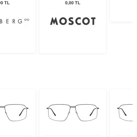
 1128193
Sun Black 46 Ny Rose
00 TL
0,00 TL