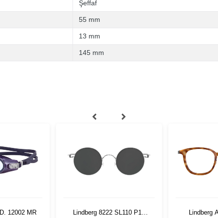
Şeffaf
55 mm
13 mm
145 mm
MD. 12002 MR
Lindberg 8222 SL110 P10
Lindberg