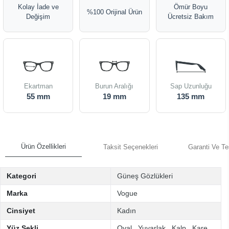
Kolay İade ve
Ömür Boyu
%100 Orijinal Ürün
Değişim
Ücretsiz Bakım
Ekartman
Burun Aralığı
Sap Uzunluğu
55 mm
19 mm
135 mm
Ürün Özellikleri
Taksit Seçenekleri
Garanti Ve Te
Kategori
Güneş Gözlükleri
Marka
Vogue
Cinsiyet
Kadın
Yüz Şekli
Oval
,
Yuvarlak
,
Kalp
,
Kare