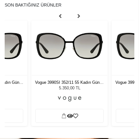
SON BAKTIĞINIZ ÜRÜNLER
 Kadın Güneş
Vogue 3990SI 352/11 55 Kadın Güneş
Vogue 3990S
Gözlüğü
5.350,00 TL