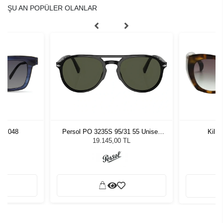
ŞU AN POPÜLER OLANLAR
UE 048
Persol PO 3235S 95/31 55 Unisex
Kili
Güneş Gözlüğü
L
19.145,00 TL