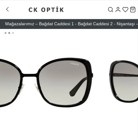
ağazalarımız – Bağdat Caddesi 1 - Bağdat Caddesi 2 - Nişantaşı – Etil