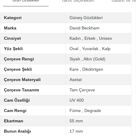
Ürün Özellikleri
Taksit Seçenekleri
Garanti Ve Te
Kategori
Güneş Gözlükleri
Marka
David Beckham
Cinsiyet
Kadın
,
Erkek
,
Unisex
Yüz Şekli
Oval
,
Yuvarlak
,
Kalp
Çerçeve Rengi
Siyah
,
Altın (Gold)
Çerçeve Şekli
Kare
,
Dikdörtgen
Çerçeve Materyali
Asetat
Çerçeve Tasarımı
Tam Çerçeve
Cam Özelliği
UV 400
Cam Rengi
Füme
,
Degrade
Ekartman
55 mm
Burun Aralığı
17 mm