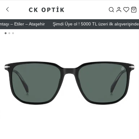
 Etiler – Ataşehir
Şimdi Üye ol ! 5000 TL üzeri ilk alışverişinde 500