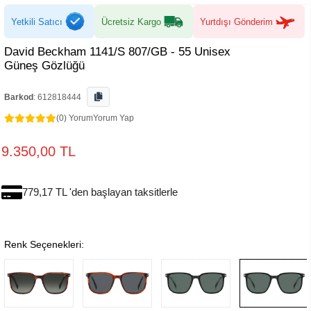
Yetkili Satıcı
Ücretsiz Kargo
Yurtdışı Gönderim
David Beckham 1141/S 807/GB - 55 Unisex
Güneş Gözlüğü
Barkod
:
612818444
(0) Yorum
Yorum Yap
9.350,00 TL
779,17 TL 'den başlayan taksitlerle
Renk Seçenekleri: