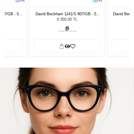
+
5
+
5
807/GB - 55
David Beckham 1141/S 807/GB - 55
David Beck
zlüğü
Unisex Güneş Gözlüğü
Unis
9.350,00 TL