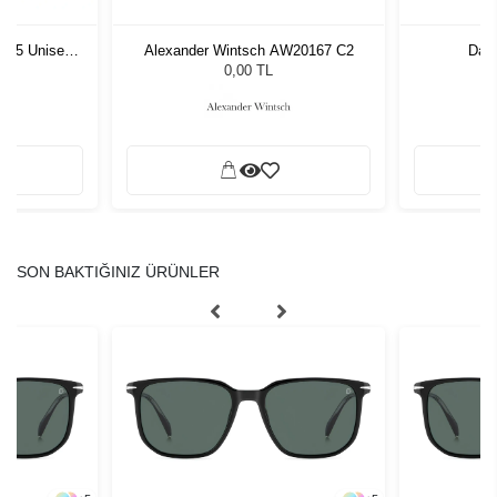
1 55 Unisex
Alexander Wintsch AW20167 C2
Davi
ğü
L
0,00 TL
SON BAKTIĞINIZ ÜRÜNLER