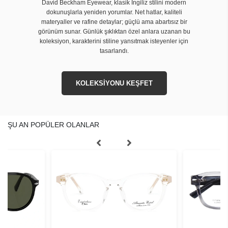
David Beckham Eyewear, klasik İngiliz stilini modern
dokunuşlarla yeniden yorumlar. Net hatlar, kaliteli
materyaller ve rafine detaylar; güçlü ama abartısız bir
görünüm sunar. Günlük şıklıktan özel anlara uzanan bu
koleksiyon, karakterini stiline yansıtmak isteyenler için
tasarlandı.
KOLEKSİYONU KEŞFET
ŞU AN POPÜLER OLANLAR