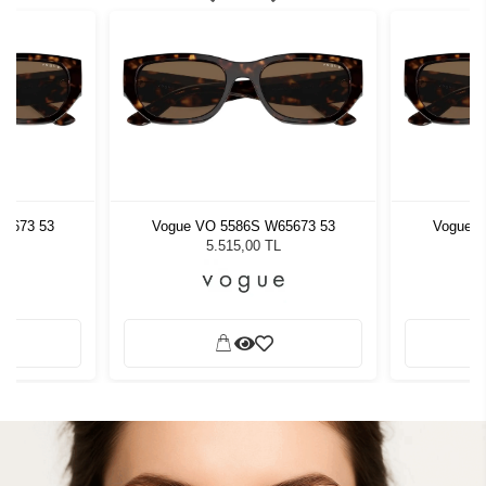
65673 53
Vogue VO 5586S W65673 53
Vogue V
5.515,00 TL