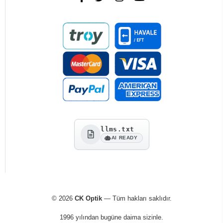
llms.txt
AI READY
© 2026
CK Optik
— Tüm hakları saklıdır.
1996 yılından bugüne daima sizinle.