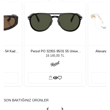
 - 54 Kadın
Persol PO 3235S 95/31 55 Unisex
Alexande
ğü
Güneş Gözlüğü
19.145,00 TL
SON BAKTIĞINIZ ÜRÜNLER