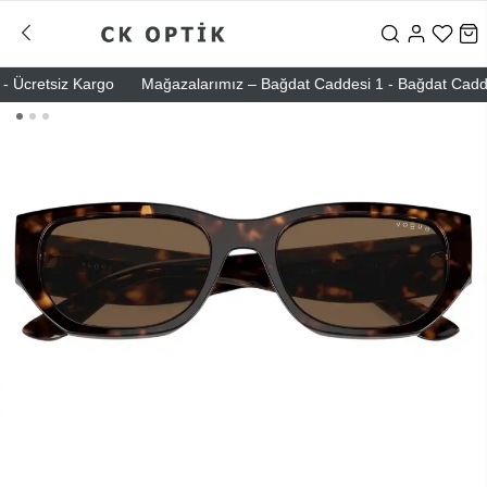
Ücretsiz Kargo
Mağazalarımız – Bağdat Caddesi 1 - Bağdat Caddesi 2