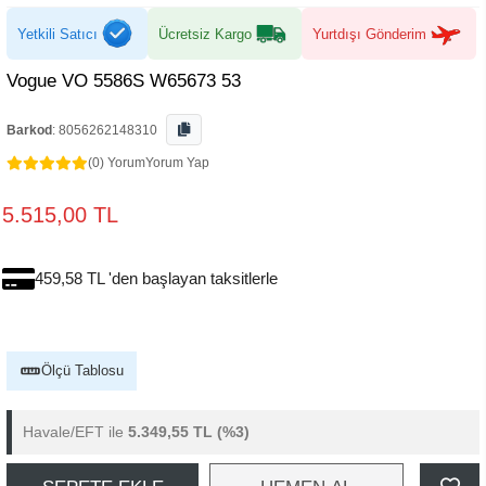
Yetkili Satıcı
Ücretsiz Kargo
Yurtdışı Gönderim
Vogue VO 5586S W65673 53
Barkod
:
8056262148310
(0) Yorum
Yorum Yap
5.515,00 TL
459,58 TL 'den başlayan taksitlerle
Ölçü Tablosu
Havale/EFT ile
5.349,55 TL
(%3)