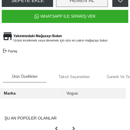
SEPETE EKLE
HEMEN AL
WHATSAPP İLE SİPARİŞ VER
Yakınınızdaki Mağazayı Bulun
Ürünü incelemek veya denemek için size en yakın mağazayı bulun.
Paylaş
Ürün Özellikleri
Taksit Seçenekleri
Garanti Ve Te
Marka
Vogue
ŞU AN POPÜLER OLANLAR