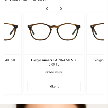
SON BAKTIĞINIZ ÜRÜNLER
74 5405 50
Giorgio Armani GA 7074 5405 50
Giorgio A
0,00 TL
Tükendi