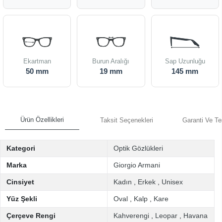
Ekartman
Burun Aralığı
Sap Uzunluğu
50 mm
19 mm
145 mm
Ürün Özellikleri
Taksit Seçenekleri
Garanti Ve Te
Kategori
Optik Gözlükleri
Marka
Giorgio Armani
Cinsiyet
Kadın
,
Erkek
,
Unisex
Yüz Şekli
Oval
,
Kalp
,
Kare
Çerçeve Rengi
Kahverengi
,
Leopar
,
Havana