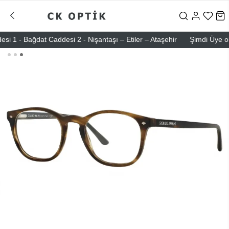
ağdat Caddesi 2 - Nişantaşı – Etiler – Ataşehir
Şimdi Üye ol ! 5000