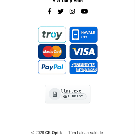
Bizi Takip Edin
llms.txt
AI READY
© 2026
CK Optik
— Tüm hakları saklıdır.