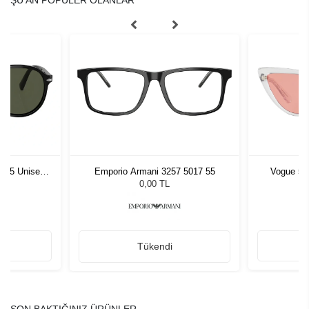
1 55 Unisex
Emporio Armani 3257 5017 55
Vogue 52
ğü
G
L
0,00 TL
Tükendi