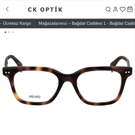
Ücretsiz Kargo
Mağazalarımız – Bağdat Caddesi 1 - Bağdat Caddesi 2 