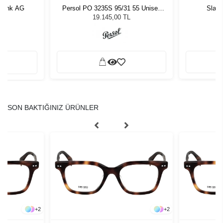
 Renk AG
Persol PO 3235S 95/31 55 Unisex
Slast
Güneş Gözlüğü
19.145,00 TL
SON BAKTIĞINIZ ÜRÜNLER
+
2
+
2