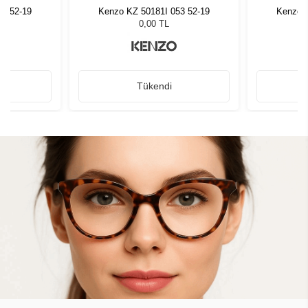
53 52-19
Kenzo KZ 50181I 053 52-19
Kenzo K
0,00 TL
Tükendi