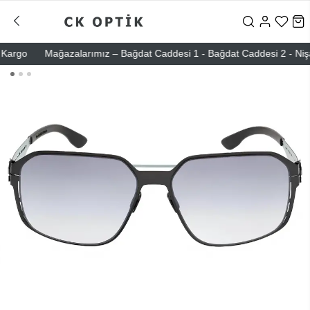
rgo
Mağazalarımız – Bağdat Caddesi 1 - Bağdat Caddesi 2 - Nişantaş