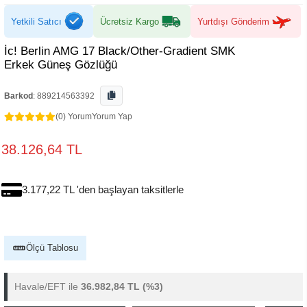
Yetkili Satıcı
Ücretsiz Kargo
Yurtdışı Gönderim
İc! Berlin AMG 17 Black/Other-Gradient SMK
Erkek Güneş Gözlüğü
Barkod
:
889214563392
(0) Yorum
Yorum Yap
38.126,64 TL
3.177,22 TL 'den başlayan taksitlerle
Ölçü Tablosu
Havale/EFT ile
36.982,84 TL
(%3)