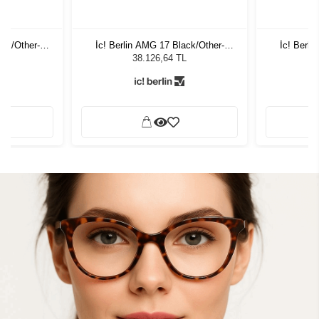
ack/Other-
İc! Berlin AMG 17 Black/Other-
İc! Berli
neş Gözlüğü
Gradient SMK Erkek Güneş Gözlüğü
Gradient S
L
38.126,64 TL