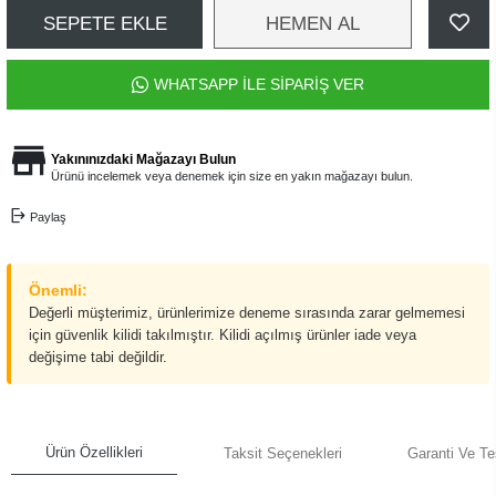
SEPETE EKLE
HEMEN AL
WHATSAPP İLE SİPARİŞ VER
Yakınınızdaki Mağazayı Bulun
Ürünü incelemek veya denemek için size en yakın mağazayı bulun.
Paylaş
Önemli:
Değerli müşterimiz, ürünlerimize deneme sırasında zarar gelmemesi
için güvenlik kilidi takılmıştır. Kilidi açılmış ürünler iade veya
değişime tabi değildir.
Ürün Özellikleri
Taksit Seçenekleri
Garanti Ve Te