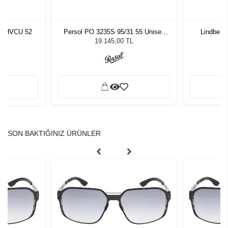
an HVCU 52
Persol PO 3235S 95/31 55 Unisex
Lindberg
Güneş Gözlüğü
19.145,00 TL
SON BAKTIĞINIZ ÜRÜNLER