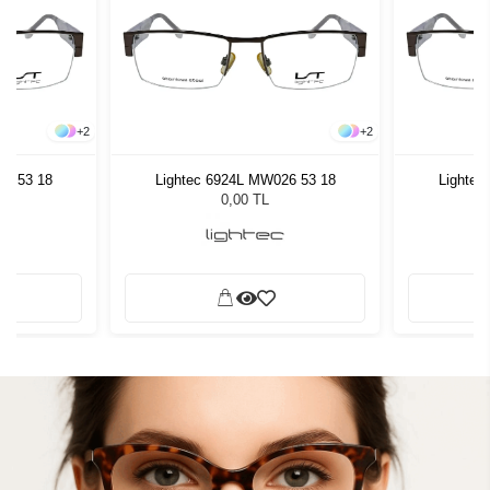
+
2
+
2
26 53 18
Lightec 6924L MW026 53 18
Lightec
0,00 TL