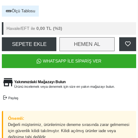
Ölçü Tablosu
Havale/EFT ile
0,00 TL
(%3)
SEPETE EKLE
HEMEN AL
WHATSAPP İLE SİPARİŞ VER
Yakınınızdaki Mağazayı Bulun
Ürünü incelemek veya denemek için size en yakın mağazayı bulun.
Paylaş
Önemli:
Değerli müşterimiz, ürünlerimize deneme sırasında zarar gelmemesi
için güvenlik kilidi takılmıştır. Kilidi açılmış ürünler iade veya
değişime tabi değildir.