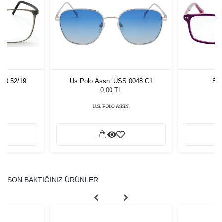
060 52/19
Us Polo Assn. USS 0048 C1
Sla
0,00 TL
SON BAKTIĞINIZ ÜRÜNLER