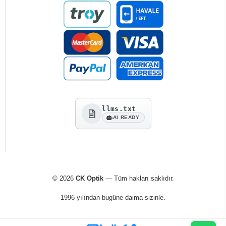
llms.txt
AI READY
© 2026
CK Optik
— Tüm hakları saklıdır.
1996 yılından bugüne daima sizinle.