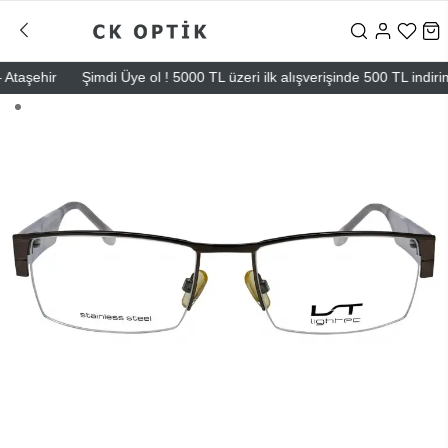
aşehir
Şimdi Üye ol ! 5000 TL üzeri ilk alışverişinde 500 TL indirim