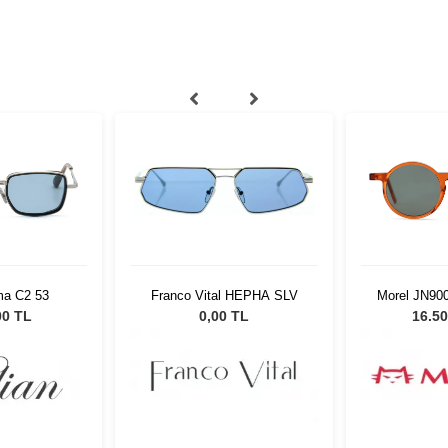
ma C2 53
Franco Vital HEPHA SLV
Morel JN90
00 TL
0,00 TL
16.50