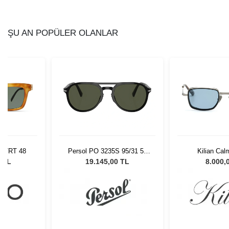
ŞU AN POPÜLER OLANLAR
BLTRT 48
Persol PO 3235S 95/31 55
Kilian Cal
Unisex Güneş Gözlüğü
0 TL
19.145,00 TL
8.000,