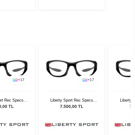
+
17
+
17
ort Rec Specs
Liberty Sport Rec Specs
Liberty 
 20 130 #3
MX30 55 20 130 #3
MX30 
0,00 TL
7.500,00 TL
7.