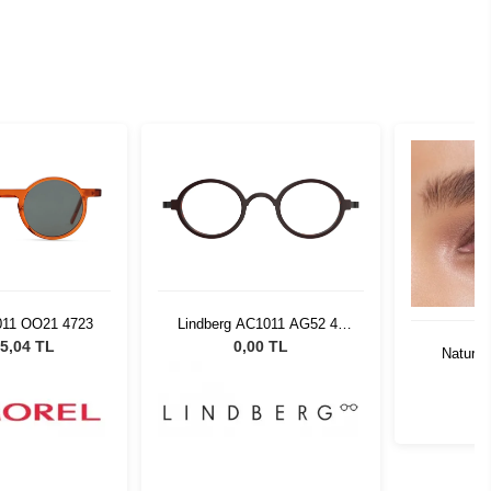
011 OO21 4723
Lindberg AC1011 AG52 42
135
5,04 TL
0,00 TL
Natural