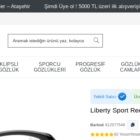
Şimdi Üye ol ! 5000 TL üzeri ilk alışverişinde 500 TL indi
KLİPSLİ
SPORCU
PROGRESİF
GÖZLÜ
GÖZLÜK
GÖZLÜKLERİ
GÖZLÜK
CAMLAR
Yetkili Satıcı
Ücr
Liberty Sport R
Barkod
:
612577549
(0) Yorum
Yoru