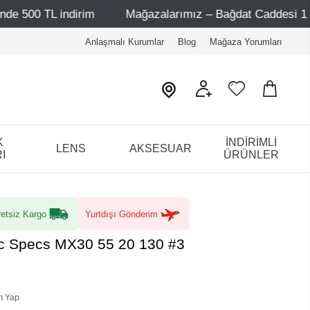
rim
Mağazalarımız – Bağdat Caddesi 1 - Bağdat Caddesi 
Anlaşmalı Kurumlar
Blog
Mağaza Yorumları
K
İNDİRİMLİ
LENS
AKSESUAR
I
ÜRÜNLER
etsiz Kargo
Yurtdışı Gönderim
ec Specs MX30 55 20 130 #3
m Yap