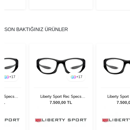
SON BAKTIĞINIZ ÜRÜNLER
+
17
+
17
Rec Specs
Liberty Sport Rec Specs
Liberty Spor
130 #3
MX30 55 20 130 #3
MX30 55 2
 TL
7.500,00 TL
7.500,