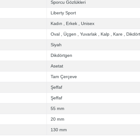
Sporcu Gözlükleri
Liberty Sport
Kadın
,
Erkek
,
Unisex
Oval
,
Üçgen
,
Yuvarlak
,
Kalp
,
Kare
,
Dikdör
Siyah
Dikdörtgen
Asetat
Tam Çerçeve
Şeffaf
Şeffaf
55 mm
20 mm
130 mm