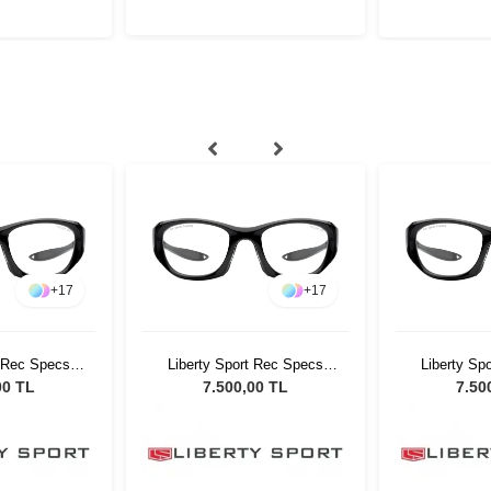
+
17
+
17
t Rec Specs
Liberty Sport Rec Specs
Liberty Sp
0 130 #3
MX30 55 20 130 #3
MX30 55
00 TL
7.500,00 TL
7.50