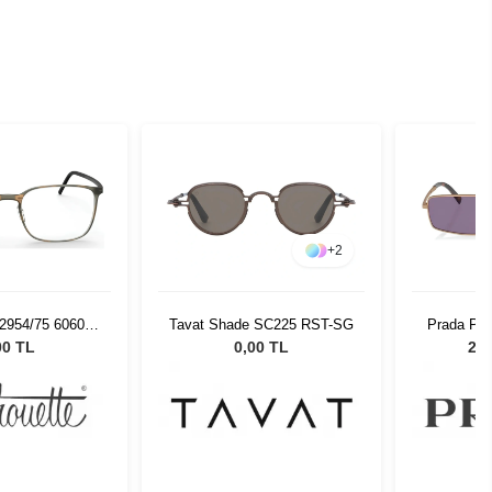
+
2
 2954/75 6060
Tavat Shade SC225 RST-SG
Prada PR
2/19
Unisex
00 TL
0,00 TL
21.