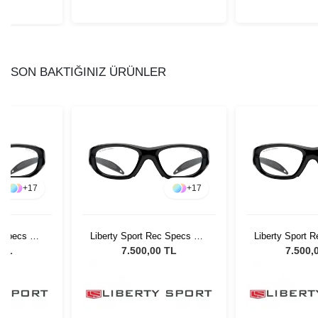
SON BAKTIĞINIZ ÜRÜNLER
+
17
+
17
c Specs MX
Liberty Sport Rec Specs MX
Liberty Sport 
1
20 #5 51
20 #5
 TL
7.500,00 TL
7.500,