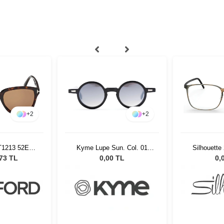
+
2
+
2
T1213 52E
Kyme Lupe Sun. Col. 01
Silhouette
ş Gözlüğü
Unisex Güneş Gözlüğü
5
,73 TL
0,00 TL
0,