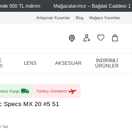
rim
Mağazalarımız – Bağdat Caddesi 1 - Bağdat Caddesi 
Anlaşmalı Kurumlar
Blog
Mağaza Yorumları
K
İNDİRİMLİ
LENS
AKSESUAR
I
ÜRÜNLER
etsiz Kargo
Yurtdışı Gönderim
ec Specs MX 20 #5 51
m Yap