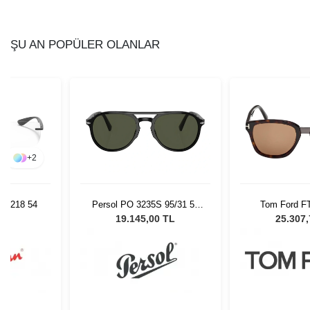
ŞU AN POPÜLER OLANLAR
+
2
 1218 54
Persol PO 3235S 95/31 55
Tom Ford F
Unisex Güneş Gözlüğü
Unisex Güne
L
19.145,00 TL
25.307