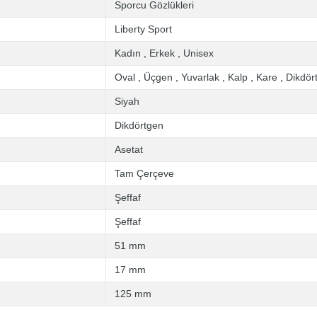
Sporcu Gözlükleri
Liberty Sport
Kadın
,
Erkek
,
Unisex
Oval
,
Üçgen
,
Yuvarlak
,
Kalp
,
Kare
,
Dikdör
Siyah
Dikdörtgen
Asetat
Tam Çerçeve
Şeffaf
Şeffaf
51 mm
17 mm
125 mm