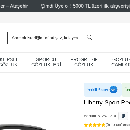
Şimdi Üye ol ! 5000 TL üzeri ilk alışverişinde 500 TL indi
KLİPSLİ
SPORCU
PROGRESİF
GÖZLÜ
GÖZLÜK
GÖZLÜKLERİ
GÖZLÜK
CAMLAR
Yetkili Satıcı
Ücr
Liberty Sport R
Barkod
:
612677270
(0) Yorum
Yoru