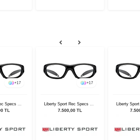
+
17
+
17
Rec Specs MX
Liberty Sport Rec Specs MX
Liberty Spo
 51
20 #5 51
20
00 TL
7.500,00 TL
7.50