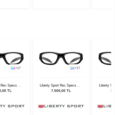
+
17
+
17
rt Rec Specs MX
Liberty Sport Rec Specs MX
Liberty S
 #5 51
20 #5 51
0,00 TL
7.500,00 TL
7.