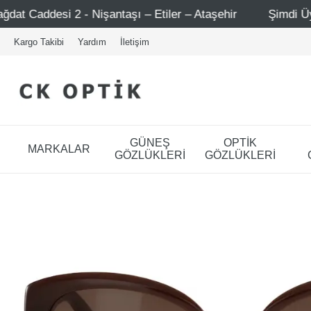
antaşı – Etiler – Ataşehir
Şimdi Üye ol ! 5000 TL üzeri
Kargo Takibi
Yardım
İletişim
GÜNEŞ
OPTİK
MARKALAR
GÖZLÜKLERİ
GÖZLÜKLERİ