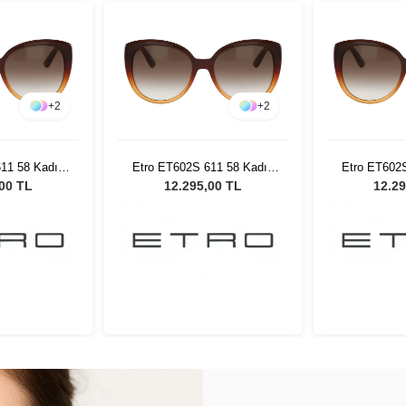
+
2
+
2
11 58 Kadın
Etro ET602S 611 58 Kadın
Etro ET602
özlüğü
Güneş Gözlüğü
Güneş
,00 TL
12.295,00 TL
12.29