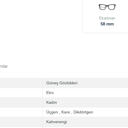
Ekartman
58 mm
mlar
Güneş Gözlükleri
Etro
Kadın
Üçgen
,
Kare
,
Dikdörtgen
Kahverengi