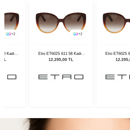
+
2
+
2
 58 Kadın
Etro ET602S 611 58 Kadın
Etro ET602S 6
lüğü
Güneş Gözlüğü
Güneş G
0 TL
12.295,00 TL
12.295