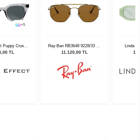
+
5
ct Puppy Crush
Ray-Ban RB3648 9228/33 54
Linda Fa
Güneş Gözlüğü
Unisex Güneş Gözlüğü
Mint/Yel
6,00 TL
11.120,00 TL
14.
Kadın 