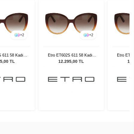
+
2
+
2
S 611 58 Kadın
Etro ET602S 611 58 Kadın
Etro ET6
 Gözlüğü
Güneş Gözlüğü
Gün
5,00 TL
12.295,00 TL
12.