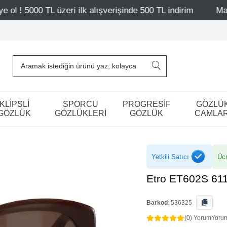
 ilk alışverişinde 500 TL indirim
Mağazalarımız – Bağda
KLİPSLİ
SPORCU
PROGRESİF
GÖZLÜ
GÖZLÜK
GÖZLÜKLERİ
GÖZLÜK
CAMLAR
Yetkili Satıcı
Ücr
Etro ET602S 61
Barkod
:
536325
(0) Yorum
Yoru