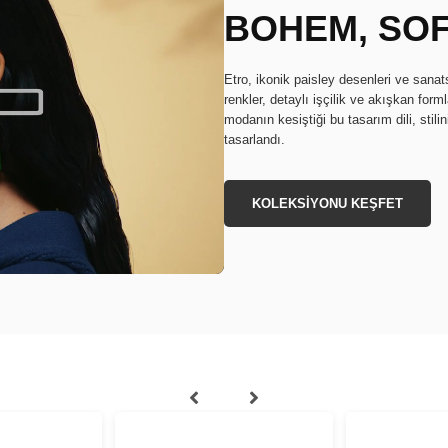
BOHEM, SOF
Etro, ikonik paisley desenleri ve sana
renkler, detaylı işçilik ve akışkan fo
modanın kesiştiği bu tasarım dili, stil
tasarlandı.
KOLEKSİYONU KEŞFET