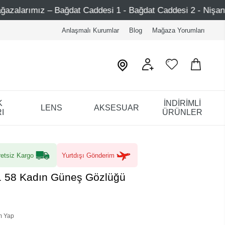
t Caddesi 1 - Bağdat Caddesi 2 - Nişantaşı – Etiler – Ataşe
Anlaşmalı Kurumlar
Blog
Mağaza Yorumları
K
İNDİRİMLİ
LENS
AKSESUAR
I
ÜRÜNLER
etsiz Kargo
Yurtdışı Gönderim
1 58 Kadın Güneş Gözlüğü
m Yap