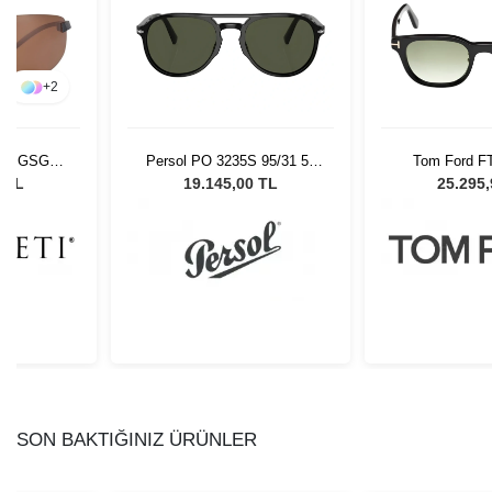
+
2
ton GSG
Persol PO 3235S 95/31 55
Tom Ford F
 Güneş
Unisex Güneş Gözlüğü
Unisex Güne
0 TL
19.145,00 TL
25.295
ü
SON BAKTIĞINIZ ÜRÜNLER