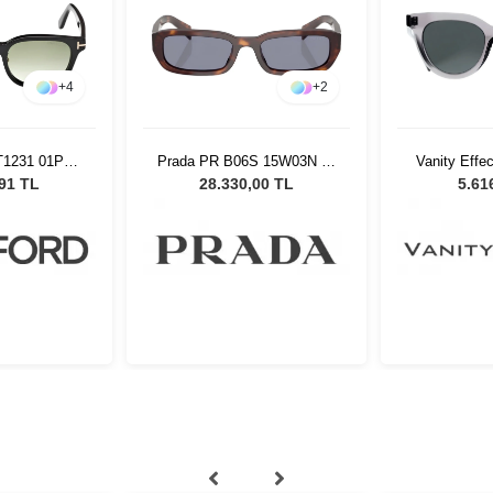
+
4
+
2
T1231 01P
Prada PR B06S 15W03N 53
Vanity Effe
ş Gözlüğü
Kadın Güneş Gözlüğü
TG1 Kadın 
,91 TL
28.330,00 TL
5.61