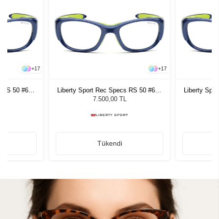
+
17
+
17
s RS 50 #647
Liberty Sport Rec Specs RS 50 #647
Liberty Spo
53
7.500,00 TL
Tükendi