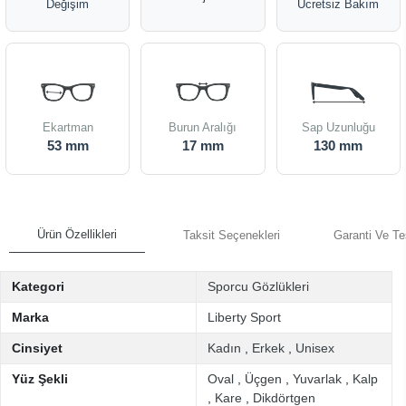
Değişim
Ücretsiz Bakım
Ekartman
Burun Aralığı
Sap Uzunluğu
53 mm
17 mm
130 mm
Ürün Özellikleri
Taksit Seçenekleri
Garanti Ve Te
Kategori
Sporcu Gözlükleri
Marka
Liberty Sport
Cinsiyet
Kadın
,
Erkek
,
Unisex
Yüz Şekli
Oval
,
Üçgen
,
Yuvarlak
,
Kalp
,
Kare
,
Dikdörtgen