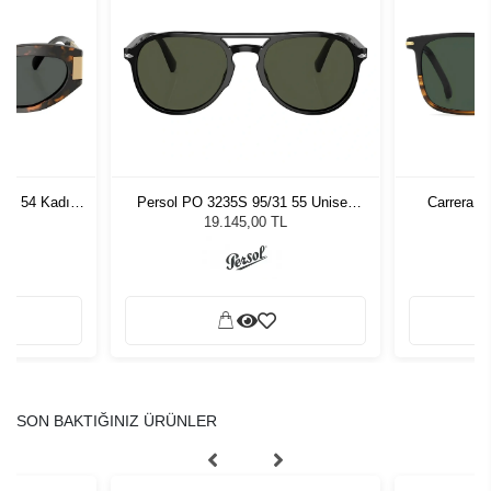
7 - 54 Kadın
Persol PO 3235S 95/31 55 Unisex
Carrera 3
ğü
Güneş Gözlüğü
L
19.145,00 TL
SON BAKTIĞINIZ ÜRÜNLER