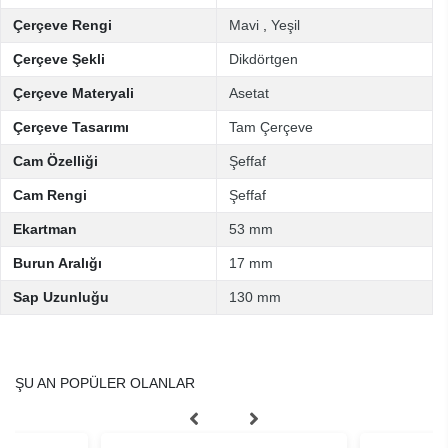
Çerçeve Rengi
Mavi
,
Yeşil
Çerçeve Şekli
Dikdörtgen
Çerçeve Materyali
Asetat
Çerçeve Tasarımı
Tam Çerçeve
Cam Özelliği
Şeffaf
Cam Rengi
Şeffaf
Ekartman
53 mm
Burun Aralığı
17 mm
Sap Uzunluğu
130 mm
ŞU AN POPÜLER OLANLAR