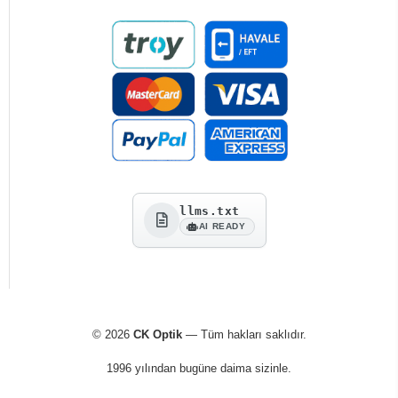
llms.txt
AI READY
© 2026
CK Optik
— Tüm hakları saklıdır.
1996 yılından bugüne daima sizinle.