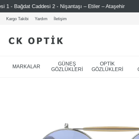
2 - Nişantaşı – Etiler – Ataşehir
Şimdi Üye ol ! 5000 T
Kargo Takibi
Yardım
İletişim
GÜNEŞ
OPTİK
MARKALAR
GÖZLÜKLERİ
GÖZLÜKLERİ