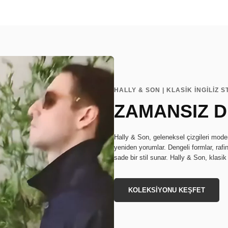
HALLY & SON | KLASİK İNGİLİZ ST
ZAMANSIZ 
Hally & Son, geleneksel çizgileri mode
yeniden yorumlar. Dengeli formlar, rafin
sade bir stil sunar. Hally & Son, klasi
KOLEKSİYONU KEŞFET