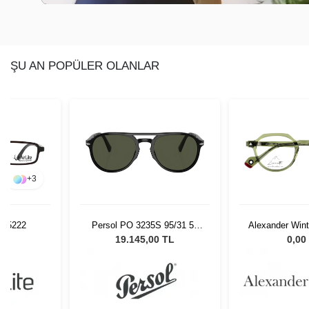
ŞU AN POPÜLER OLANLAR
+
3
15 5222
Persol PO 3235S 95/31 55
Alexander Win
Unisex Güneş Gözlüğü
C
L
19.145,00 TL
0,00