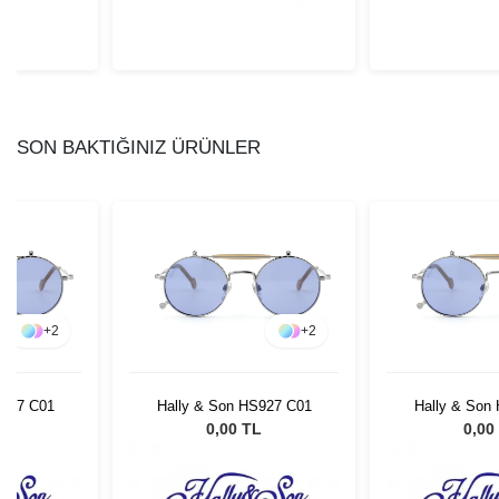
SON BAKTIĞINIZ ÜRÜNLER
+
2
+
2
S927 C01
Hally & Son HS927 C01
Hally & Son
L
0,00 TL
0,00