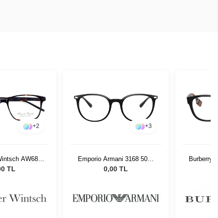
+
2
+
3
Wintsch AW681
Emporio Armani 3168 5001
Burberry 
C4
52
00 TL
0,00 TL