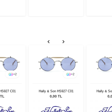
+
2
+
2
 HS927 C01
Hally & Son HS927 C01
Hally & S
 TL
0,00 TL
0,