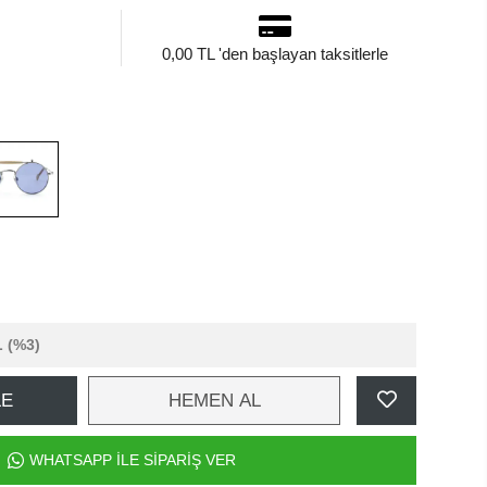
0,00 TL 'den başlayan taksitlerle
L
(%3)
LE
HEMEN AL
WHATSAPP İLE SİPARİŞ VER