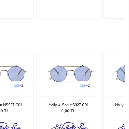
+
2
+
2
on HS927 C01
Hally & Son HS927 C01
Hally &
00 TL
0,00 TL