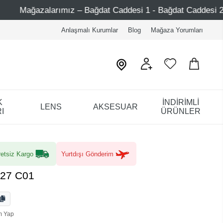
– Bağdat Caddesi 1 - Bağdat Caddesi 2 - Nişantaşı – Etiler 
Anlaşmalı Kurumlar
Blog
Mağaza Yorumları
K
İNDİRİMLİ
LENS
AKSESUAR
I
ÜRÜNLER
etsiz Kargo
Yurtdışı Gönderim
927 C01
m Yap