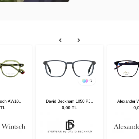
+
3
tsch AW1802
David Beckham 1050 PJP
Alexander 
4
4920 75460
 TL
0,00 TL
0,