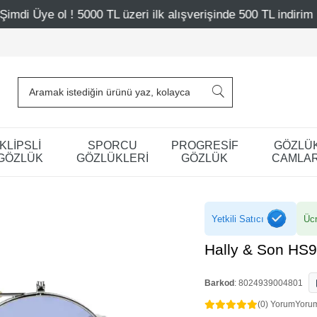
L üzeri ilk alışverişinde 500 TL indirim
Mağazalarımız 
KLİPSLİ
SPORCU
PROGRESİF
GÖZLÜ
GÖZLÜK
GÖZLÜKLERİ
GÖZLÜK
CAMLAR
Yetkili Satıcı
Ücr
Hally & Son HS
Barkod
:
8024939004801
(0) Yorum
Yoru