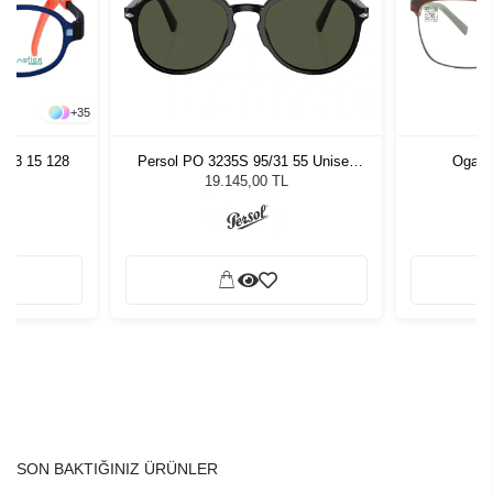
+
35
 43 15 128
Persol PO 3235S 95/31 55 Unisex
Oga 8
Güneş Gözlüğü
19.145,00 TL
SON BAKTIĞINIZ ÜRÜNLER