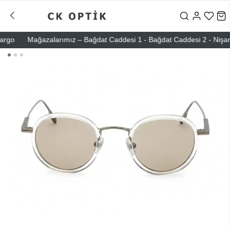
o
Mağazalarımız – Bağdat Caddesi 1 - Bağdat Caddesi 2 - Nişantaşı 