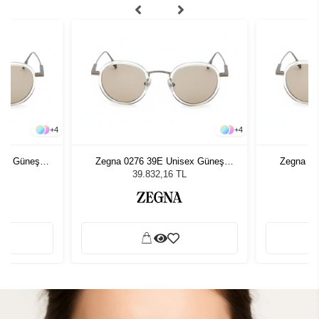
+
4
+
4
sex Güneş
Zegna 0276 39E Unisex Güneş
Zegna 02
Gözlüğü
L
39.832,16 TL