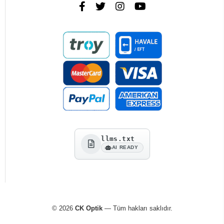
llms.txt
AI READY
© 2026
CK Optik
— Tüm hakları saklıdır.