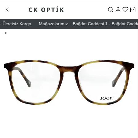
Ücretsiz Kargo
Mağazalarımız – Bağdat Caddesi 1 - Bağdat Caddesi 2 