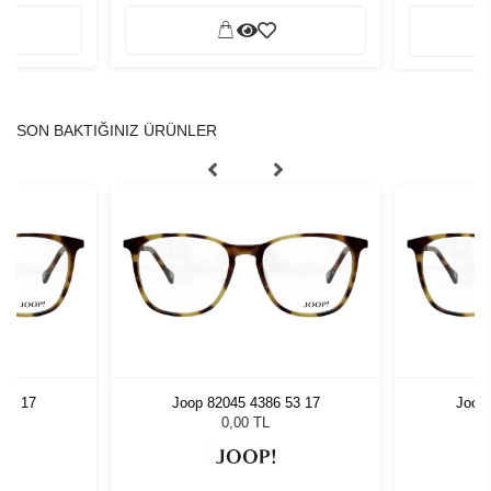
SON BAKTIĞINIZ ÜRÜNLER
 53 17
Joop 82045 4386 53 17
Joop 
0,00 TL