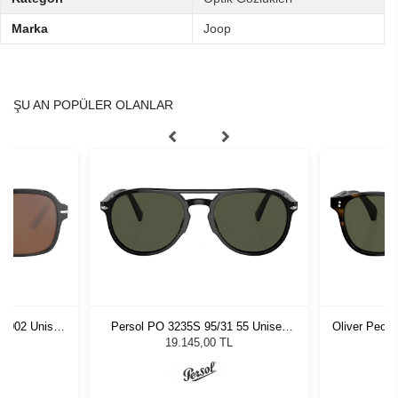
Marka
Joop
ŞU AN POPÜLER OLANLAR
02002 Unisex
Persol PO 3235S 95/31 55 Unisex
Oliver Peop
ğü
Güneş Gözlüğü
Unis
L
19.145,00 TL