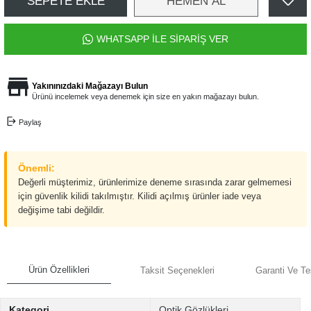
SEPETE EKLE
HEMEN AL
WHATSAPP İLE SİPARİŞ VER
Yakınınızdaki Mağazayı Bulun
Ürünü incelemek veya denemek için size en yakın mağazayı bulun.
Paylaş
Önemli:
Değerli müşterimiz, ürünlerimize deneme sırasında zarar gelmemesi
için güvenlik kilidi takılmıştır. Kilidi açılmış ürünler iade veya
değişime tabi değildir.
Ürün Özellikleri
Taksit Seçenekleri
Garanti Ve Te
Kategori
Optik Gözlükleri