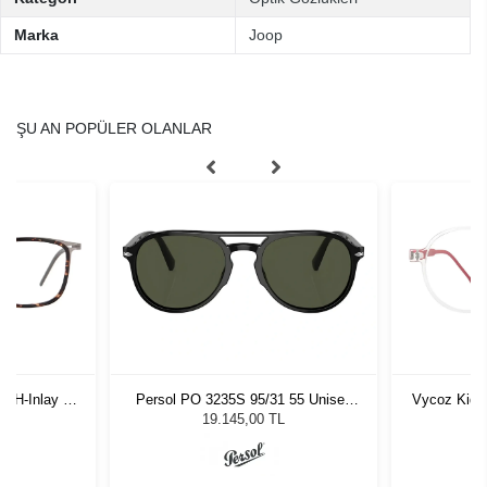
Marka
Joop
ŞU AN POPÜLER OLANLAR
-H-Inlay 53-
Persol PO 3235S 95/31 55 Unisex
Vycoz Kids
Güneş Gözlüğü
19.145,00 TL