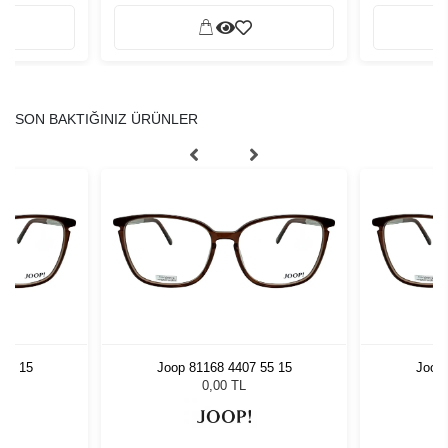
SON BAKTIĞINIZ ÜRÜNLER
 55 15
Joop 81168 4407 55 15
Joop 
0,00 TL