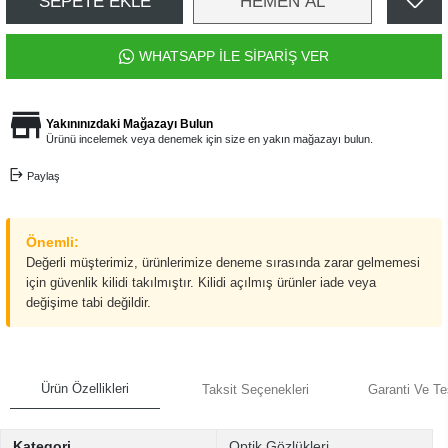
SEPETE EKLE
HEMEN AL
WHATSAPP İLE SİPARİŞ VER
Yakınınızdaki Mağazayı Bulun
Ürünü incelemek veya denemek için size en yakın mağazayı bulun.
Paylaş
Önemli:
Değerli müşterimiz, ürünlerimize deneme sırasında zarar gelmemesi
için güvenlik kilidi takılmıştır. Kilidi açılmış ürünler iade veya
değişime tabi değildir.
Ürün Özellikleri
Taksit Seçenekleri
Garanti Ve Te
Kategori
Optik Gözlükleri