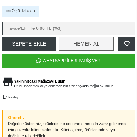
Ölçü Tablosu
Havale/EFT ile
0,00 TL
(%3)
SEPETE EKLE
HEMEN AL
WHATSAPP İLE SİPARİŞ VER
Yakınınızdaki Mağazayı Bulun
Ürünü incelemek veya denemek için size en yakın mağazayı bulun.
Paylaş
Önemli:
Değerli müşterimiz, ürünlerimize deneme sırasında zarar gelmemesi
için güvenlik kilidi takılmıştır. Kilidi açılmış ürünler iade veya
değişime tabi değildir.