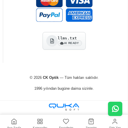
llms.txt
AI READY
© 2026
CK Optik
— Tüm hakları saklıdır.
1996 yılından bugüne daima sizinle.
Ana Sayfa
Kategoriler
Favorilerim
Sepetim
Giriş Yap