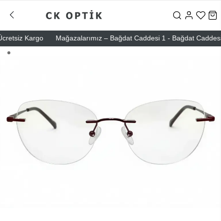
retsiz Kargo
Mağazalarımız – Bağdat Caddesi 1 - Bağdat Caddesi 2 - 