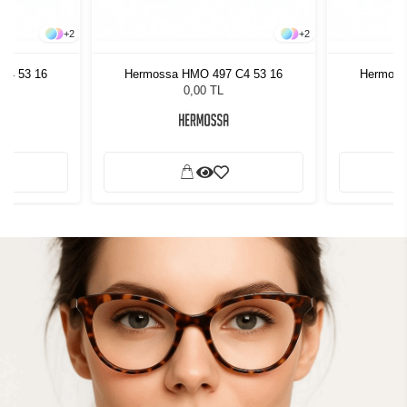
+
2
+
2
C4 53 16
Hermossa HMO 497 C4 53 16
Hermoss
0,00 TL