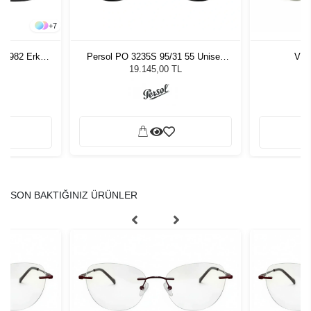
+
7
G 8982 Erkek
Persol PO 3235S 95/31 55 Unisex
Vyc
ğü
Güneş Gözlüğü
L
19.145,00 TL
SON BAKTIĞINIZ ÜRÜNLER