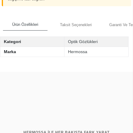
Ürün Özellikleri
Taksit Seçenekleri
Garanti Ve Te
Kategori
Optik Gözlükleri
Marka
Hermossa
HERMOSSA İLE HER BAKIŞTA FARK YARAT