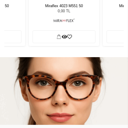
51 50
Miraflex 4023 M551 50
Mira
0,00 TL