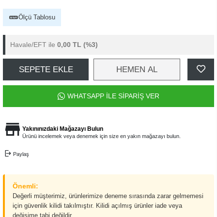
Ölçü Tablosu
Havale/EFT ile
0,00 TL
(%3)
SEPETE EKLE
HEMEN AL
WHATSAPP İLE SİPARİŞ VER
Yakınınızdaki Mağazayı Bulun
Ürünü incelemek veya denemek için size en yakın mağazayı bulun.
Paylaş
Önemli:
Değerli müşterimiz, ürünlerimize deneme sırasında zarar gelmemesi
için güvenlik kilidi takılmıştır. Kilidi açılmış ürünler iade veya
değişime tabi değildir.