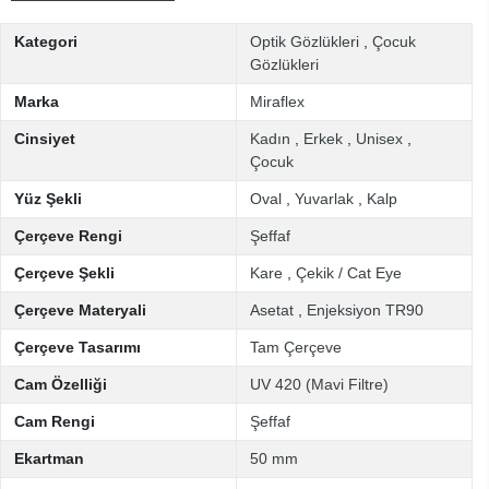
Kategori
Optik Gözlükleri
,
Çocuk
Gözlükleri
Marka
Miraflex
Cinsiyet
Kadın
,
Erkek
,
Unisex
,
Çocuk
Yüz Şekli
Oval
,
Yuvarlak
,
Kalp
Çerçeve Rengi
Şeffaf
Çerçeve Şekli
Kare
,
Çekik / Cat Eye
Çerçeve Materyali
Asetat
,
Enjeksiyon TR90
Çerçeve Tasarımı
Tam Çerçeve
Cam Özelliği
UV 420 (Mavi Filtre)
Cam Rengi
Şeffaf
Ekartman
50 mm