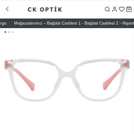
Mağazalarımız – Bağdat Caddesi 1 - Bağdat Caddesi 2 - Nişantaşı –