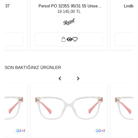
3 - 37
Persol PO 3235S 95/31 55 Unisex
Lindber
Güneş Gözlüğü
19.145,00 TL
SON BAKTIĞINIZ ÜRÜNLER
+
2
+
2