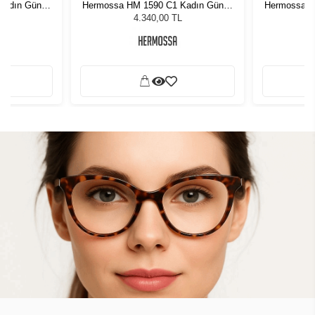
Kadın Güneş
Hermossa HM 1590 C1 Kadın Güneş
Hermossa H
Gözlüğü
4.340,00 TL