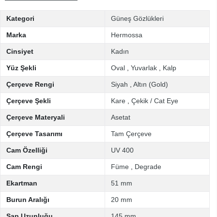
Kategori
Güneş Gözlükleri
Marka
Hermossa
Cinsiyet
Kadın
Yüz Şekli
Oval
,
Yuvarlak
,
Kalp
Çerçeve Rengi
Siyah
,
Altın (Gold)
Çerçeve Şekli
Kare
,
Çekik / Cat Eye
Çerçeve Materyali
Asetat
Çerçeve Tasarımı
Tam Çerçeve
Cam Özelliği
UV 400
Cam Rengi
Füme
,
Degrade
Ekartman
51 mm
Burun Aralığı
20 mm
Sap Uzunluğu
145 mm