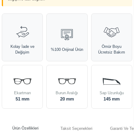
Kolay İade ve
Ömür Boyu
%100 Orijinal Ürün
Değişim
Ücretsiz Bakım
Ekartman
Burun Aralığı
Sap Uzunluğu
51 mm
20 mm
145 mm
Ürün Özellikleri
Taksit Seçenekleri
Garanti Ve Te