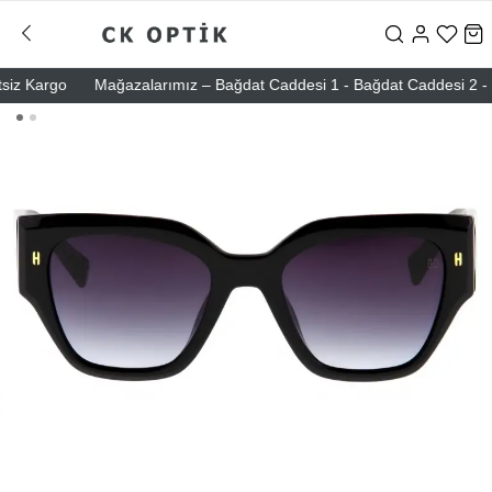
 Kargo
Mağazalarımız – Bağdat Caddesi 1 - Bağdat Caddesi 2 - Nişant