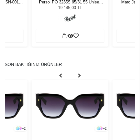
4202SN-001
Persol PO 3235S 95/31 55 Unisex
Marc Jaco
 Gözlüğü
Güneş Gözlüğü
G
19.145,00 TL
SON BAKTIĞINIZ ÜRÜNLER
+
2
+
2