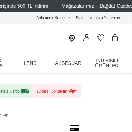
00 TL indirim
Mağazalarımız – Bağdat Caddesi 1 - Bağda
Anlaşmalı Kurumlar
Blog
Mağaza Yorumları
K
İNDİRİMLİ
LENS
AKSESUAR
I
ÜRÜNLER
etsiz Kargo
Yurtdışı Gönderim
m Yap