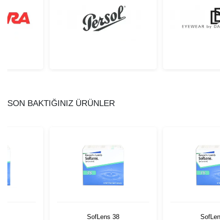
SON BAKTIĞINIZ ÜRÜNLER
38
SofLens 38
SofLen