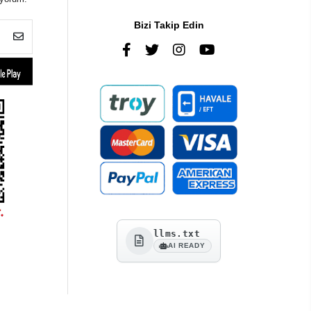
Bizi Takip Edin
llms.txt
AI READY