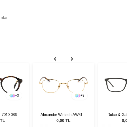
mlar
+
3
+
3
 7010 086 45
Alexander Wintsch AW6102
Dolce & G
C1
25
 TL
0,00 TL
0,