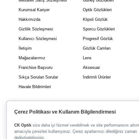
Mesafeli Satış Sözleşmesi
Güneş Gözlükleri
Kurumsal Kariyer
Optik Gözlükleri
Hakkımızda
Klipsli Gözlük
Gizlilik Sözleşmesi
Sporcu Gözlükleri
Kullanıcı Sözleşmesi
Progresif Gözlük
İletişim
Gözlük Camları
Mağazalarımız
Lens
Franchise Başvuru
Aksesuar
Sıkça Sorulan Sorular
İndirimli Ürünler
Havale Bildirimleri
Çerez Politikası ve Kullanım Bilgilendirmesi
CK Optik
size daha iyi hizmet verebilmek ve site performansını artı
amacıyla çerezleri kullanıyoruz. Çerez ayarlarınızı dilediğiniz zaman
değiştirebilirsiniz.