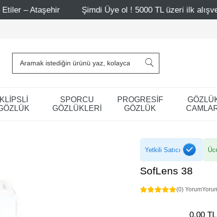
taşehir
Şimdi Üye ol ! 5000 TL üzeri ilk alışverişinde 5
KLİPSLİ
SPORCU
PROGRESİF
GÖZLÜ
GÖZLÜK
GÖZLÜKLERİ
GÖZLÜK
CAMLAR
Yetkili Satıcı
Ücr
SofLens 38
(0) Yorum
Yoru
0,00 TL