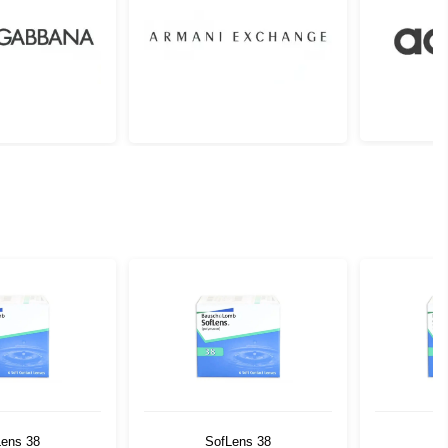
Lens 38
SofLens 38
S