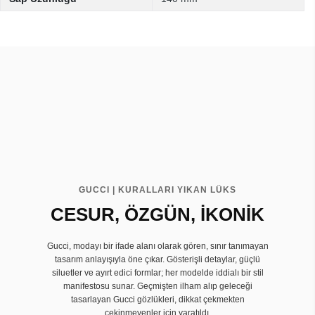
GUCCI | KURALLARI YIKAN LÜKS
CESUR, ÖZGÜN, İKONİK
Gucci, modayı bir ifade alanı olarak gören, sınır tanımayan
tasarım anlayışıyla öne çıkar. Gösterişli detaylar, güçlü
siluetler ve ayırt edici formlar; her modelde iddialı bir stil
manifestosu sunar. Geçmişten ilham alıp geleceği
tasarlayan Gucci gözlükleri, dikkat çekmekten
çekinmeyenler için yaratıldı.