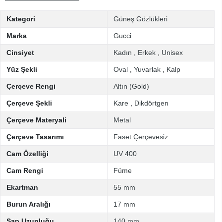
Kategori
Güneş Gözlükleri
Marka
Gucci
Cinsiyet
Kadın
,
Erkek
,
Unisex
Yüz Şekli
Oval
,
Yuvarlak
,
Kalp
Çerçeve Rengi
Altın (Gold)
Çerçeve Şekli
Kare
,
Dikdörtgen
Çerçeve Materyali
Metal
Çerçeve Tasarımı
Faset Çerçevesiz
Cam Özelliği
UV 400
Cam Rengi
Füme
Ekartman
55 mm
Burun Aralığı
17 mm
Sap Uzunluğu
140 mm