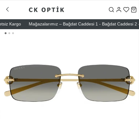
iz Kargo
Mağazalarımız – Bağdat Caddesi 1 - Bağdat Caddesi 2 - Nişa