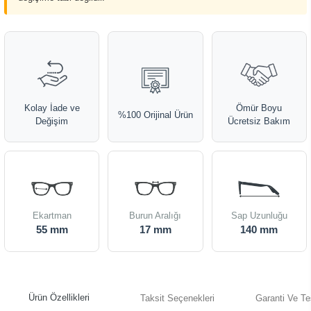
Kolay İade ve
Ömür Boyu
%100 Orijinal Ürün
Değişim
Ücretsiz Bakım
Ekartman
Burun Aralığı
Sap Uzunluğu
55 mm
17 mm
140 mm
Ürün Özellikleri
Taksit Seçenekleri
Garanti Ve Te