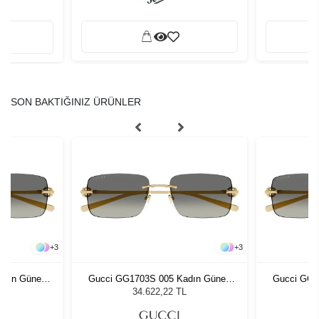
SON BAKTIĞINIZ ÜRÜNLER
+
3
+
3
adın Güneş
Gucci GG1703S 005 Kadın Güneş
Gucci GG1
Gözlüğü
L
34.622,22 TL