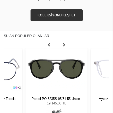
KOLEKSİYONU KEŞFET
ŞU AN POPÜLER OLANLAR
+
2
vy Tortoise
Persol PO 3235S 95/31 55 Unisex
Vycoz İn
Güneş Gözlüğü
19.145,00 TL