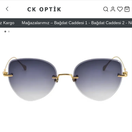
argo
Mağazalarımız – Bağdat Caddesi 1 - Bağdat Caddesi 2 - Nişantaş