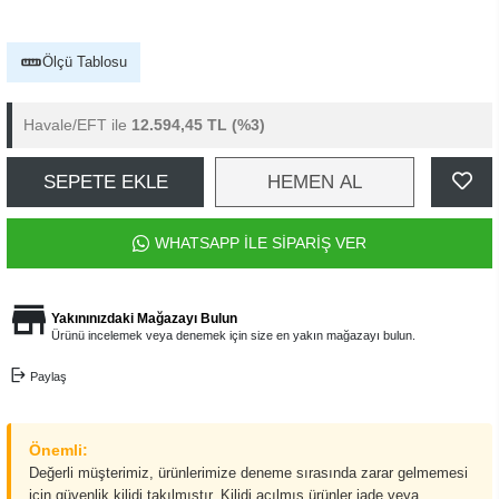
Ölçü Tablosu
Havale/EFT ile
12.594,45 TL
(%3)
SEPETE EKLE
HEMEN AL
WHATSAPP İLE SİPARİŞ VER
Yakınınızdaki Mağazayı Bulun
Ürünü incelemek veya denemek için size en yakın mağazayı bulun.
Paylaş
Önemli:
Değerli müşterimiz, ürünlerimize deneme sırasında zarar gelmemesi
için güvenlik kilidi takılmıştır. Kilidi açılmış ürünler iade veya