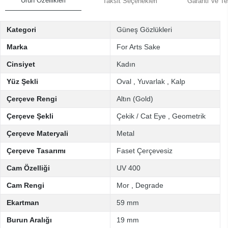
Ürün Özellikleri
Taksit Seçenekleri
Garanti Ve Te
Kategori
Güneş Gözlükleri
Marka
For Arts Sake
Cinsiyet
Kadın
Yüz Şekli
Oval
,
Yuvarlak
,
Kalp
Çerçeve Rengi
Altın (Gold)
Çerçeve Şekli
Çekik / Cat Eye
,
Geometrik
Çerçeve Materyali
Metal
Çerçeve Tasarımı
Faset Çerçevesiz
Cam Özelliği
UV 400
Cam Rengi
Mor
,
Degrade
Ekartman
59 mm
Burun Aralığı
19 mm