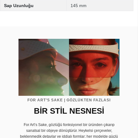
Sap Uzunluğu
145 mm
FOR ART’S SAKE | GÖZLÜKTEN FAZLASI
BİR STİL NESNESİ
For Art’s Sake, gözlüğü fonksiyonel bir üründen çıkarıp
sanatsal bir objeye dönüştürür. Heykelsi çerçeveler,
beklenmedik detaylar ve iddialı formlar; her modelde güçlü