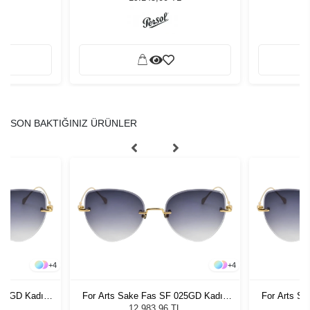
SON BAKTIĞINIZ ÜRÜNLER
+
4
+
4
025GD Kadın
For Arts Sake Fas SF 025GD Kadın
For Arts S
ğü
Güneş Gözlüğü
G
L
12.983,96 TL