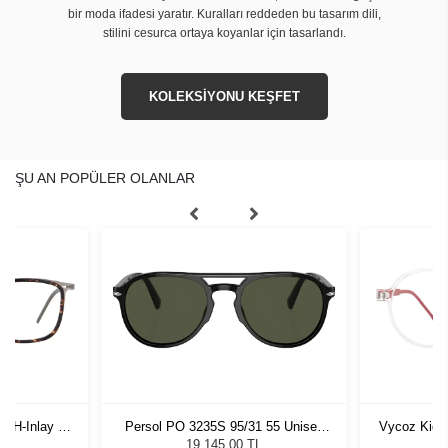
bir moda ifadesi yaratır. Kuralları reddeden bu tasarım dili,
stilini cesurca ortaya koyanlar için tasarlandı.
KOLEKSİYONU KEŞFET
ŞU AN POPÜLER OLANLAR
-H-Inlay 53-
Persol PO 3235S 95/31 55 Unisex
Vycoz Kids
Güneş Gözlüğü
19.145,00 TL