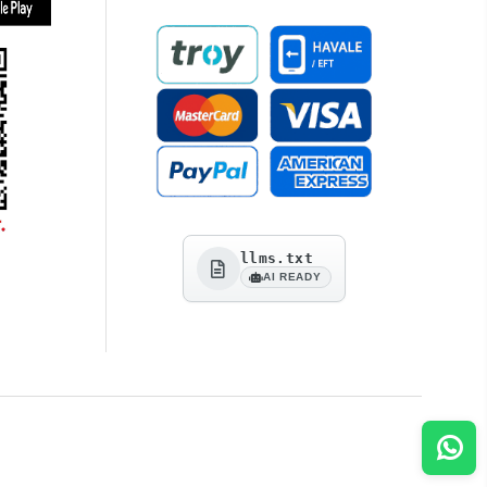
llms.txt
AI READY