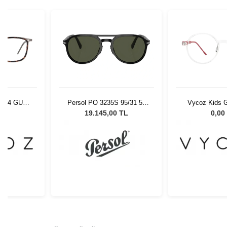
9404 GUN-
Persol PO 3235S 95/31 55
Vycoz Kids G
-19
Unisex Güneş Gözlüğü
CRT 46-
L
19.145,00 TL
0,00