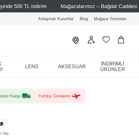
L indirim
Mağazalarımız – Bağdat Caddesi 1 - Bağdat Ca
Anlaşmalı Kurumlar
Blog
Mağaza Yorumları
K
İNDİRİMLİ
LENS
AKSESUAR
I
ÜRÜNLER
etsiz Kargo
Yurtdışı Gönderim
m Yap