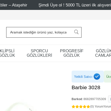
hir
Şimdi Üye ol ! 5000 TL üzeri ilk alışverişinde 500 T
KLİPSLİ
SPORCU
PROGRESİF
GÖZLÜ
GÖZLÜK
GÖZLÜKLERİ
GÖZLÜK
CAMLAR
Yetkili Satıcı
Ücr
Barbie 3028
Barkod
:
8682897705309
(0) Yorum
Yoru