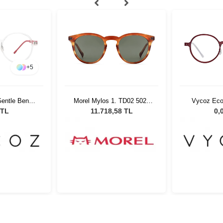
+
5
entle Benn
Morel Mylos 1. TD02 5021
Vycoz Eco
17 135
Unisex Güneş Gözlüğü
RED 46
 TL
11.718,58 TL
0,