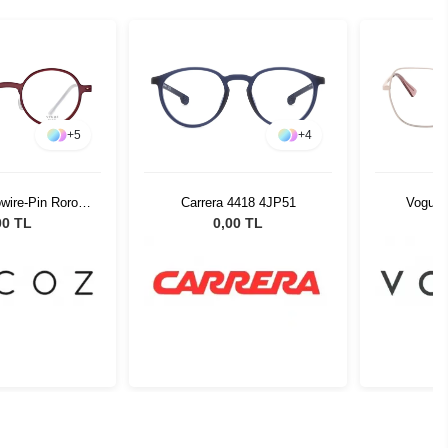
+
5
+
4
wire-Pin Roro
Carrera 4418 4JP51
Vogue 
-22 51526
00 TL
0,00 TL