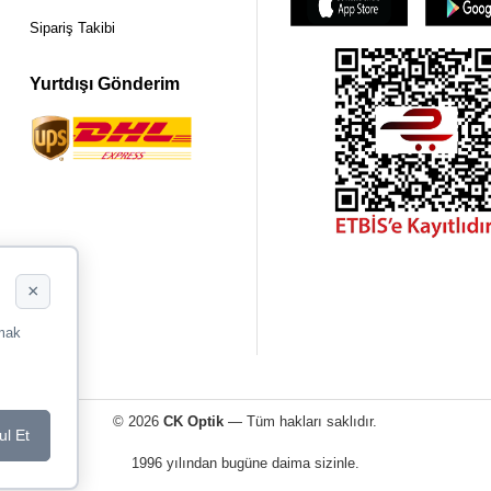
Sipariş Takibi
Yurtdışı Gönderim
×
rmak
© 2026
CK Optik
— Tüm hakları saklıdır.
ul Et
1996 yılından bugüne daima sizinle.