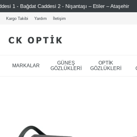
i 2 - Nişantaşı – Etiler – Ataşehir
Şimdi Üye ol ! 500
Kargo Takibi
Yardım
İletişim
GÜNEŞ
OPTİK
MARKALAR
GÖZLÜKLERİ
GÖZLÜKLERİ