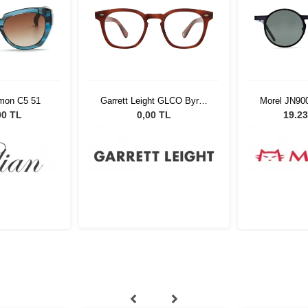
amon C5 51
Garrett Leight GLCO Byrne
Morel JN90
46 Vintage Burnt Tortoise
00 TL
0,00 TL
19.23