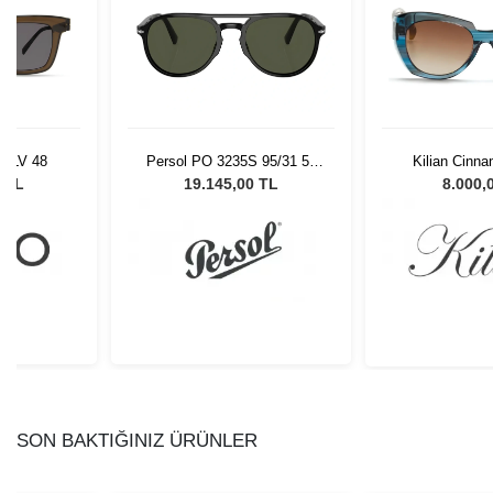
 OLV 48
Persol PO 3235S 95/31 55
Kilian Cinn
Unisex Güneş Gözlüğü
8 TL
19.145,00 TL
8.000,
SON BAKTIĞINIZ ÜRÜNLER