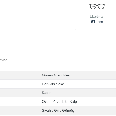
Ekartman
61 mm
mlar
Güneş Gözlükleri
For Arts Sake
Kadın
Oval
,
Yuvarlak
,
Kalp
Siyah
,
Gri
,
Gümüş