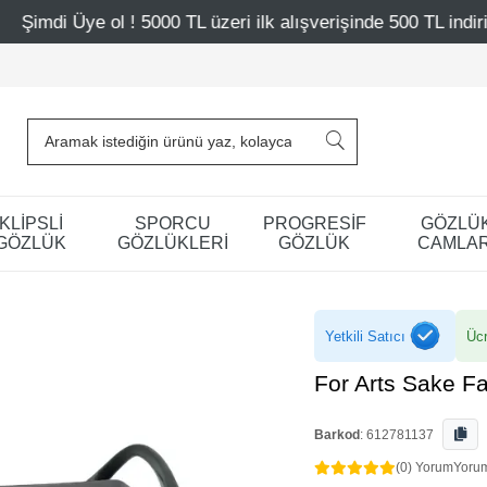
0 TL üzeri ilk alışverişinde 500 TL indirim
Mağazalarımı
KLİPSLİ
SPORCU
PROGRESİF
GÖZLÜ
GÖZLÜK
GÖZLÜKLERİ
GÖZLÜK
CAMLAR
Yetkili Satıcı
Ücr
For Arts Sake 
Barkod
:
612781137
(0) Yorum
Yoru