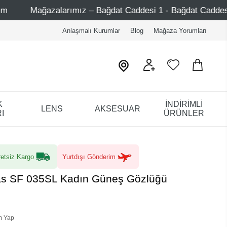
z – Bağdat Caddesi 1 - Bağdat Caddesi 2 - Nişantaşı – Etile
Anlaşmalı Kurumlar
Blog
Mağaza Yorumları
K
İNDİRİMLİ
LENS
AKSESUAR
I
ÜRÜNLER
etsiz Kargo
Yurtdışı Gönderim
Fas SF 035SL Kadın Güneş Gözlüğü
m Yap