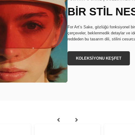
BİR STİL NE
For Art’s Sake, gözlüğü fonksiyonel bi
çerçeveler, beklenmedik detaylar ve idd
reddeden bu tasarım dili, stilini cesurc
KOLEKSİYONU KEŞFET