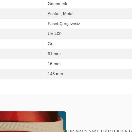
Geometrik
Asetat
,
Metal
Faset Çerçevesiz
UV 400
Gri
61 mm
16 mm
145 mm
FOR ART’S SAKE | GÖZLÜKTEN F