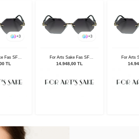
+
3
+
3
ke Fas SF
For Arts Sake Fas SF
For Arts
ın Güneş
035SL Kadın Güneş
035SL K
,00 TL
14.948,00 TL
14.94
üğü
Gözlüğü
Gö