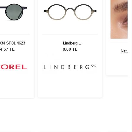
034 SP01 4623
Lindberg
LDO.AC1011.AI26.42135
4,57 TL
0,00 TL
Natura