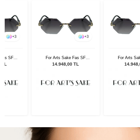
+
3
+
3
 Fas SF
For Arts Sake Fas SF
For Arts Sa
 Güneş
035SL Kadın Güneş
035SL Kad
0 TL
14.948,00 TL
14.948
ü
Gözlüğü
Gözl