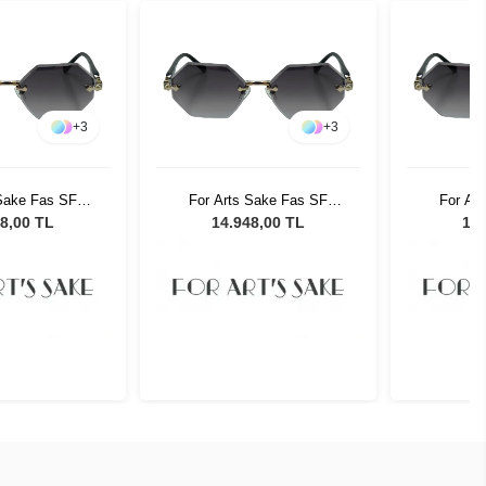
+
3
+
3
 Sake Fas SF
For Arts Sake Fas SF
For Ar
adın Güneş
035SL Kadın Güneş
035SL
8,00 TL
14.948,00 TL
14.
zlüğü
Gözlüğü