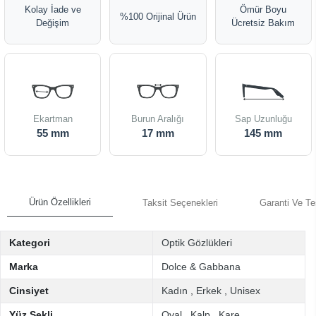
Kolay İade ve
Ömür Boyu
%100 Orijinal Ürün
Değişim
Ücretsiz Bakım
Ekartman
Burun Aralığı
Sap Uzunluğu
55 mm
17 mm
145 mm
Ürün Özellikleri
Taksit Seçenekleri
Garanti Ve Te
Kategori
Optik Gözlükleri
Marka
Dolce & Gabbana
Cinsiyet
Kadın
,
Erkek
,
Unisex
Yüz Şekli
Oval
,
Kalp
,
Kare