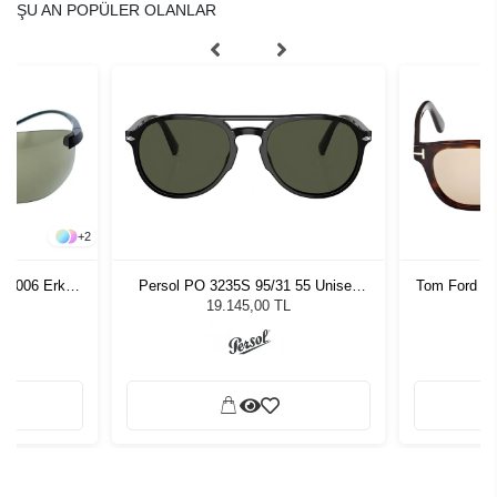
ŞU AN POPÜLER OLANLAR
+
2
553006 Erkek
Persol PO 3235S 95/31 55 Unisex
Tom Ford F
ğü
Güneş Gözlüğü
L
19.145,00 TL