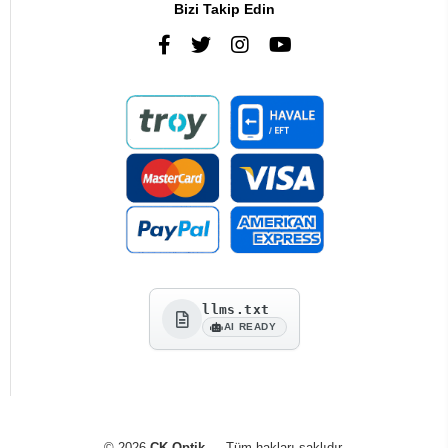
Bizi Takip Edin
llms.txt
AI READY
© 2026
CK Optik
— Tüm hakları saklıdır.