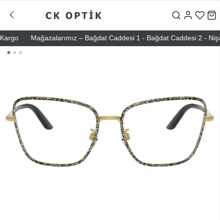
rgo
Mağazalarımız – Bağdat Caddesi 1 - Bağdat Caddesi 2 - Nişantaşı