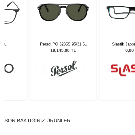
000
Persol PO 3235S 95/31 55
Slastik Jabb
K0051
Unisex Güneş Gözlüğü
L
19.145,00 TL
0,00
SON BAKTIĞINIZ ÜRÜNLER