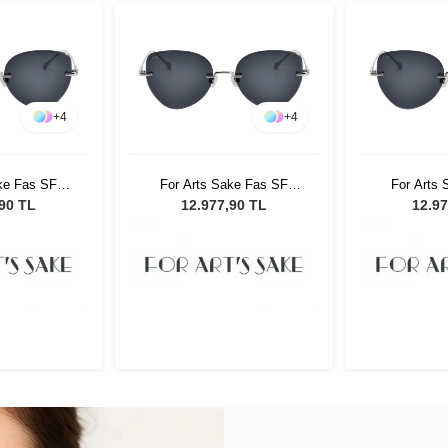
+
4
+
4
ke Fas SF
For Arts Sake Fas SF
For Arts
ın Güneş
025SL Kadın Güneş
025SL K
,90 TL
12.977,90 TL
12.97
üğü
Gözlüğü
Gö