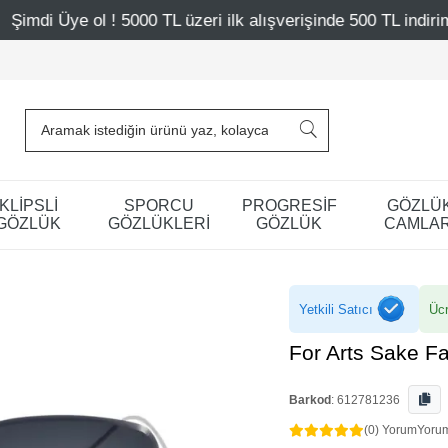
L üzeri ilk alışverişinde 500 TL indirim
Mağazalarımız –
KLİPSLİ
SPORCU
PROGRESİF
GÖZLÜ
GÖZLÜK
GÖZLÜKLERİ
GÖZLÜK
CAMLAR
Yetkili Satıcı
Ücr
For Arts Sake 
Barkod
:
612781236
(0) Yorum
Yoru