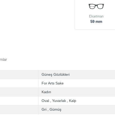
Ekartman
59 mm
mlar
Güneş Gözlükleri
For Arts Sake
Kadın
Oval
,
Yuvarlak
,
Kalp
Gri
,
Gümüş