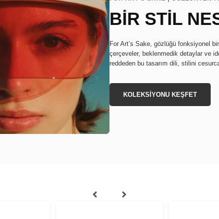
BİR STİL NE
For Art’s Sake, gözlüğü fonksiyonel bi
çerçeveler, beklenmedik detaylar ve idd
reddeden bu tasarım dili, stilini cesurc
KOLEKSİYONU KEŞFET