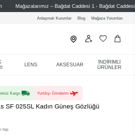
 Bağdat Caddesi 1 - Bağdat Caddesi 2 - Nişantaşı – Etiler 
Anlaşmalı Kurumlar
Blog
Mağaza Yorumları
K
İNDİRİMLİ
LENS
AKSESUAR
I
ÜRÜNLER
etsiz Kargo
Yurtdışı Gönderim
Fas SF 025SL Kadın Güneş Gözlüğü
m Yap