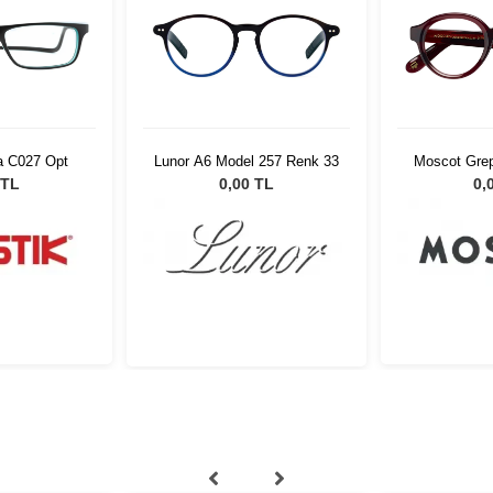
a C027 Opt
Lunor A6 Model 257 Renk 33
Moscot Gre
02
 TL
0,00 TL
0,