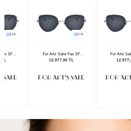
+
4
+
4
 Fas SF
For Arts Sake Fas SF
For Arts Sa
 Güneş
025SL Kadın Güneş
025SL Kad
0 TL
12.977,90 TL
12.977
ü
Gözlüğü
Gözl