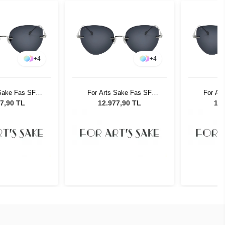
+
4
+
4
 Sake Fas SF
For Arts Sake Fas SF
For Ar
adın Güneş
025SL Kadın Güneş
025SL
7,90 TL
12.977,90 TL
12.
zlüğü
Gözlüğü