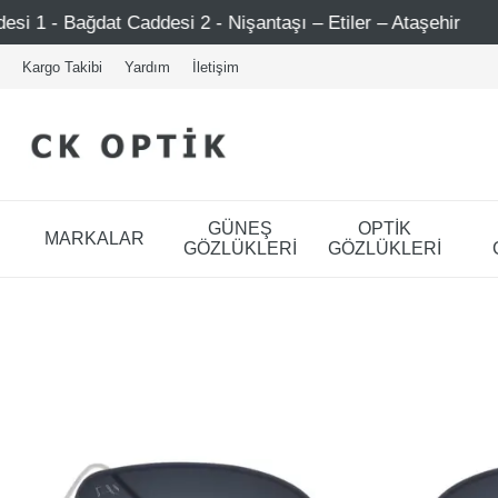
2 - Nişantaşı – Etiler – Ataşehir
Şimdi Üye ol ! 5000 T
Kargo Takibi
Yardım
İletişim
GÜNEŞ
OPTİK
MARKALAR
GÖZLÜKLERİ
GÖZLÜKLERİ