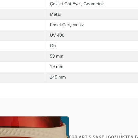
Çekik / Cat Eye
,
Geometrik
Metal
Faset Çerçevesiz
UV 400
Gri
59 mm
19 mm
145 mm
FOR ART’S SAKE | GÖZLÜKTEN F