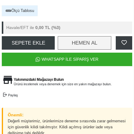
Ölçü Tablosu
Havale/EFT ile
0,00 TL
(%3)
SEPETE EKLE
HEMEN AL
WHATSAPP İLE SİPARİŞ VER
Yakınınızdaki Mağazayı Bulun
Ürünü incelemek veya denemek için size en yakın mağazayı bulun.
Paylaş
Önemli:
Değerli müşterimiz, ürünlerimize deneme sırasında zarar gelmemesi
için güvenlik kilidi takılmıştır. Kilidi açılmış ürünler iade veya
değişime tabi değildir.