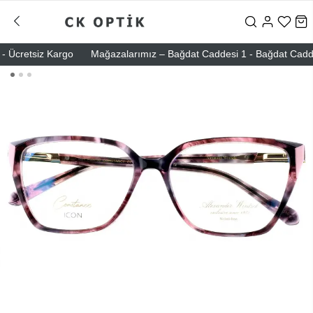
Ücretsiz Kargo
Mağazalarımız – Bağdat Caddesi 1 - Bağdat Caddesi 2 