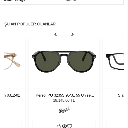
ŞU AN POPÜLER OLANLAR
mon 0312-01
Persol PO 3235S 95/31 55 Unisex
Slast
Güneş Gözlüğü
19.145,00 TL