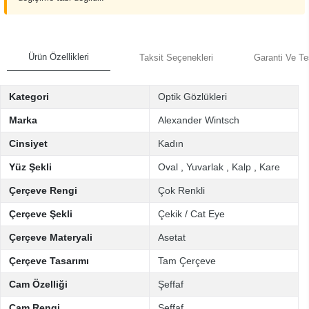
Ürün Özellikleri
Taksit Seçenekleri
Garanti Ve Te
Kategori
Optik Gözlükleri
Marka
Alexander Wintsch
Cinsiyet
Kadın
Yüz Şekli
Oval
,
Yuvarlak
,
Kalp
,
Kare
Çerçeve Rengi
Çok Renkli
Çerçeve Şekli
Çekik / Cat Eye
Çerçeve Materyali
Asetat
Çerçeve Tasarımı
Tam Çerçeve
Cam Özelliği
Şeffaf
Cam Rengi
Şeffaf