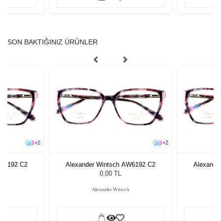
SON BAKTIĞINIZ ÜRÜNLER
+
2
+
2
AW6192 C2
Alexander Wintsch AW6192 C2
Alexande
0,00 TL