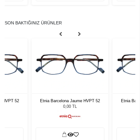
SON BAKTIĞINIZ ÜRÜNLER
me HVPT 52
Etnia Barcelona Jaume HVPT 52
Etnia Bar
0,00 TL