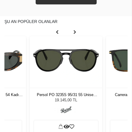
ŞU AN POPÜLER OLANLAR
7 - 54 Kadın
Persol PO 3235S 95/31 55 Unisex
Carrera 3
ğü
Güneş Gözlüğü
L
19.145,00 TL