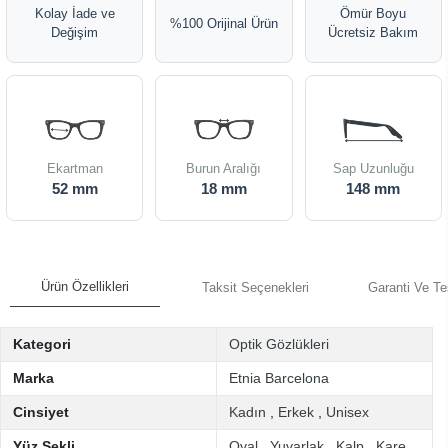
Kolay İade ve
Ömür Boyu
%100 Orijinal Ürün
Değişim
Ücretsiz Bakım
Ekartman
Burun Aralığı
Sap Uzunluğu
52 mm
18 mm
148 mm
Ürün Özellikleri
Taksit Seçenekleri
Garanti Ve Te
Kategori
Optik Gözlükleri
Marka
Etnia Barcelona
Cinsiyet
Kadın
,
Erkek
,
Unisex
Yüz Şekli
Oval
,
Yuvarlak
,
Kalp
,
Kare