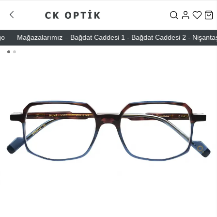
Mağazalarımız – Bağdat Caddesi 1 - Bağdat Caddesi 2 - Nişantaşı – E