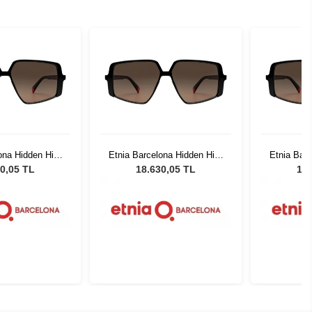
ona Hidden Hills
Etnia Barcelona Hidden Hills
Etnia Barc
HBK
HBK
0,05 TL
18.630,05 TL
18.