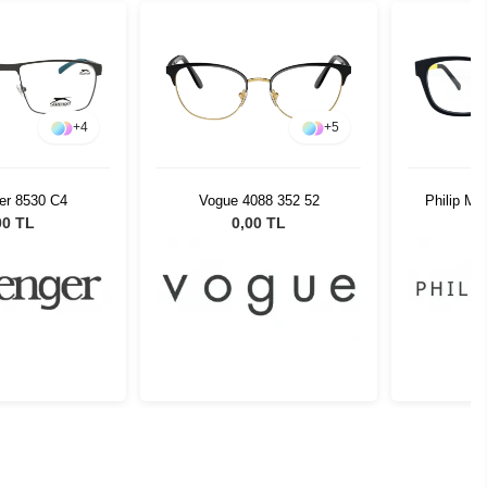
+
4
+
5
er 8530 C4
Vogue 4088 352 52
Philip Mo
00 TL
0,00 TL