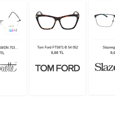
+
2
Tom Ford FT5971-B 54 052
Slazeng
569/DN 7530
19
0,00 TL
0,
 TL