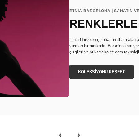
ETNIA BARCELONA | SANATIN V
RENKLERLE
Etnia Barcelona, sanattan ilham alan ö
yaratan bir markadır. Barselona’nın ya
çizgileri ve yüksek kalite cam teknoloj
KOLEKSİYONU KEŞFET