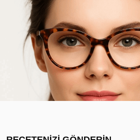
REÇETENİZİ GÖNDERİN