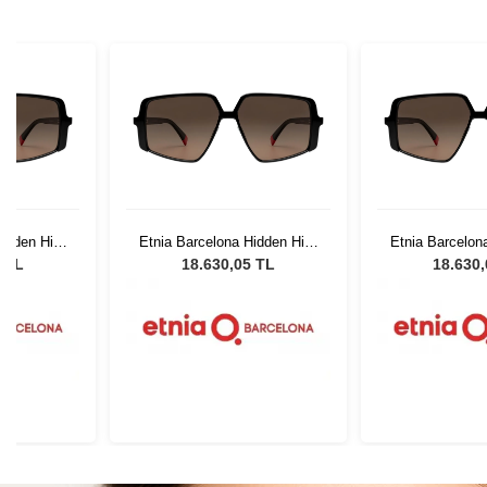
idden Hills
Etnia Barcelona Hidden Hills
Etnia Barcelona
HBK
HB
5 TL
18.630,05 TL
18.630