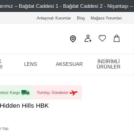
addesi 1 - Bağdat Caddesi 2 - Nişantaşı – Etiler – Ataşehi
Anlaşmalı Kurumlar
Blog
Mağaza Yorumları
K
İNDİRİMLİ
LENS
AKSESUAR
I
ÜRÜNLER
etsiz Kargo
Yurtdışı Gönderim
 Hidden Hills HBK
m Yap