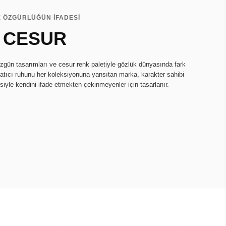
E ÖZGÜRLÜĞÜN İFADESİ
 CESUR
zgün tasarımları ve cesur renk paletiyle gözlük dünyasında fark
ratıcı ruhunu her koleksiyonuna yansıtan marka, karakter sahibi
isiyle kendini ifade etmekten çekinmeyenler için tasarlanır.