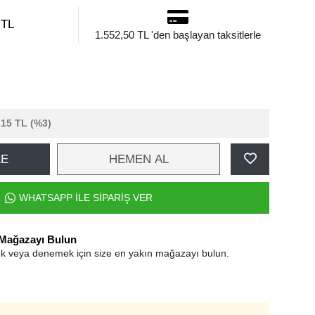
 TL
1.552,50 TL 'den başlayan taksitlerle
,15 TL
(%3)
LE
HEMEN AL
WHATSAPP İLE SİPARİŞ VER
 Mağazayı Bulun
k veya denemek için size en yakın mağazayı bulun.