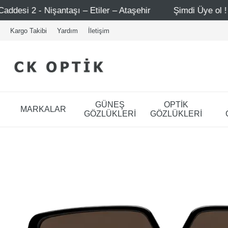
taşı – Etiler – Ataşehir
Şimdi Üye ol ! 5000 TL üzeri i
Kargo Takibi
Yardım
İletişim
GÜNEŞ
OPTİK
MARKALAR
GÖZLÜKLERİ
GÖZLÜKLERİ