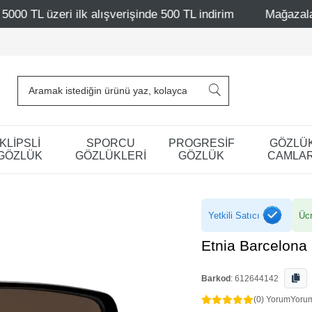
lk alışverişinde 500 TL indirim
Mağazalarımız – Bağdat C
KLİPSLİ
SPORCU
PROGRESİF
GÖZLÜ
GÖZLÜK
GÖZLÜKLERİ
GÖZLÜK
CAMLAR
Yetkili Satıcı
Ücr
Etnia Barcelona
Barkod
:
612644142
(0) Yorum
Yoru