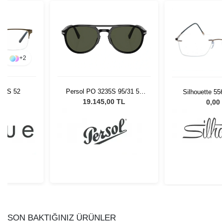
+
2
548S 52
Persol PO 3235S 95/31 55
Silhouette 5
Unisex Güneş Gözlüğü
55/
L
19.145,00 TL
0,00
SON BAKTIĞINIZ ÜRÜNLER