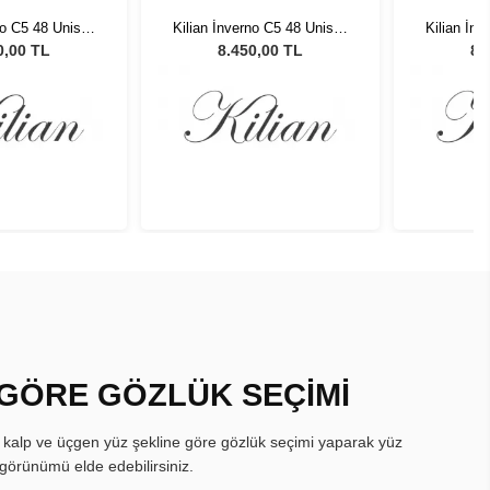
no C5 48 Unisex
Kilian İnverno C5 48 Unisex
Kilian İn
 Gözlüğü
Güneş Gözlüğü
Gün
0,00 TL
8.450,00 TL
8.
 GÖRE GÖZLÜK SEÇİMİ
, kalp ve üçgen yüz şekline göre gözlük seçimi yaparak yüz
görünümü elde edebilirsiniz.