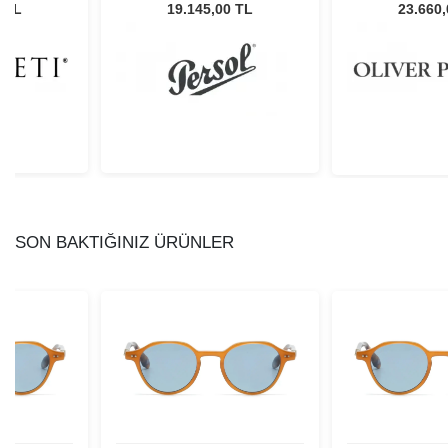
Unisex Güneş Gözlüğü
1734R5 50 Un
03 Unisex
19.145,00 TL
23.660
4 TL
Gözl
lüğü
SON BAKTIĞINIZ ÜRÜNLER