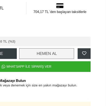
TL
704,17 TL 'den başlayan taksitlerle
50 TL
(%3)
LE
HEMEN AL
WHATSAPP İLE SİPARİŞ VER
 Mağazayı Bulun
k veya denemek için size en yakın mağazayı bulun.