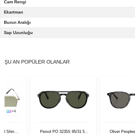
Cam Rengi
Ekartman
Burun Aralığı
Sap Uzunluğu
ŞU AN POPÜLER OLANLAR
+
4
Persol PO 3235S 95/31 55
Oliver Peopl
ood Shiny