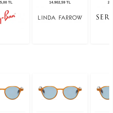
üneş Gözlüğü
Marfa T-Shell/Yellow Gold-
Unisex
5,00 TL
14.902,59 TL
24.
Brown Lens Kadın Güneş
Gözlüğü