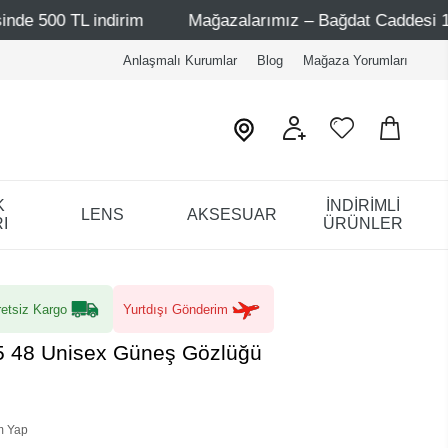
dirim
Mağazalarımız – Bağdat Caddesi 1 - Bağdat Caddes
Anlaşmalı Kurumlar
Blog
Mağaza Yorumları
K
İNDİRİMLİ
LENS
AKSESUAR
I
ÜRÜNLER
etsiz Kargo
Yurtdışı Gönderim
C5 48 Unisex Güneş Gözlüğü
m Yap