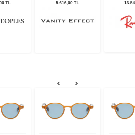
isex Güneş
Güneş Gözlüğü
Unisex G
,00 TL
5.616,00 TL
13.54
üğü