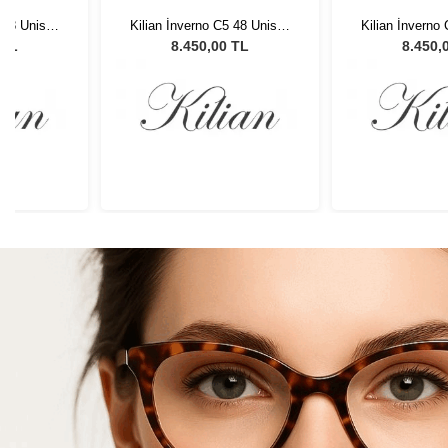
 48 Unisex
Kilian İnverno C5 48 Unisex
Kilian İnverno
lüğü
Güneş Gözlüğü
Güneş G
 TL
8.450,00 TL
8.450,