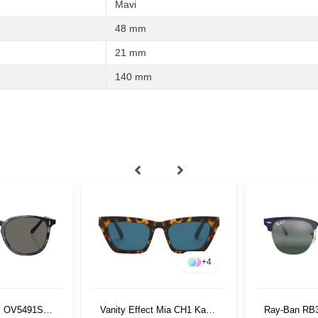
Mavi
48 mm
21 mm
140 mm
+
4
es OV5491SU
Vanity Effect Mia CH1 Kadın
Ray-Ban RB