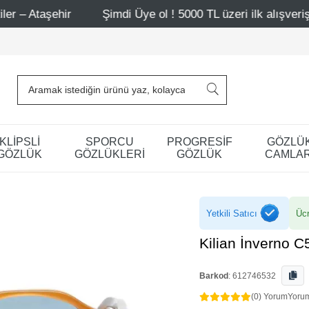
Şimdi Üye ol ! 5000 TL üzeri ilk alışverişinde 500 TL in
KLİPSLİ
SPORCU
PROGRESİF
GÖZLÜ
GÖZLÜK
GÖZLÜKLERİ
GÖZLÜK
CAMLAR
Yetkili Satıcı
Ücr
Kilian İnverno 
Barkod
:
612746532
(0) Yorum
Yoru