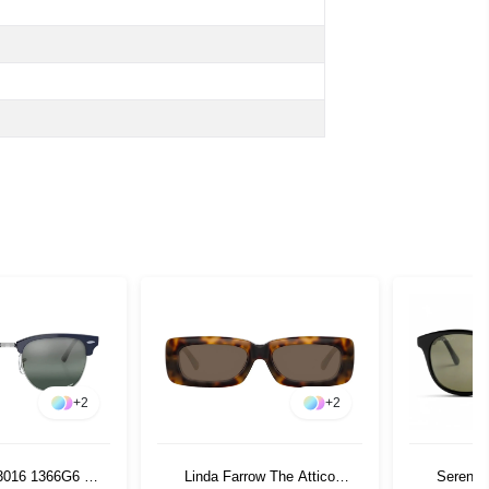
+
2
+
2
3016 1366G6 51
Linda Farrow The Attico
Serenge