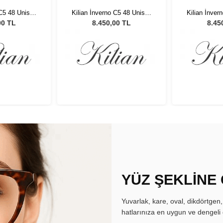
 C5 48 Unisex
Kilian İnverno C5 48 Unisex
Kilian İnver
özlüğü
Güneş Gözlüğü
Güneş
00 TL
8.450,00 TL
8.45
YÜZ ŞEKLİNE
Yuvarlak, kare, oval, dikdörtgen
hatlarınıza en uygun ve dengeli 