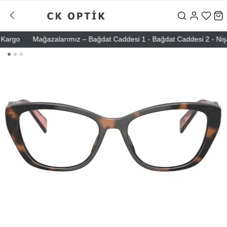
rgo
Mağazalarımız – Bağdat Caddesi 1 - Bağdat Caddesi 2 - Nişantaşı