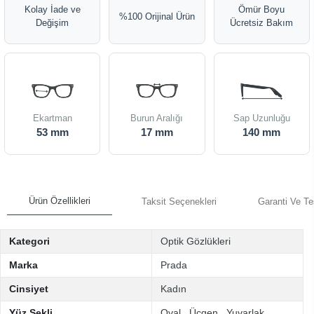
Kolay İade ve
Ömür Boyu
%100 Orijinal Ürün
Değişim
Ücretsiz Bakım
Ekartman
Burun Aralığı
Sap Uzunluğu
53 mm
17 mm
140 mm
Ürün Özellikleri
Taksit Seçenekleri
Garanti Ve Te
Kategori
Optik Gözlükleri
Marka
Prada
Cinsiyet
Kadın
Yüz Şekli
Oval
,
Üçgen
,
Yuvarlak