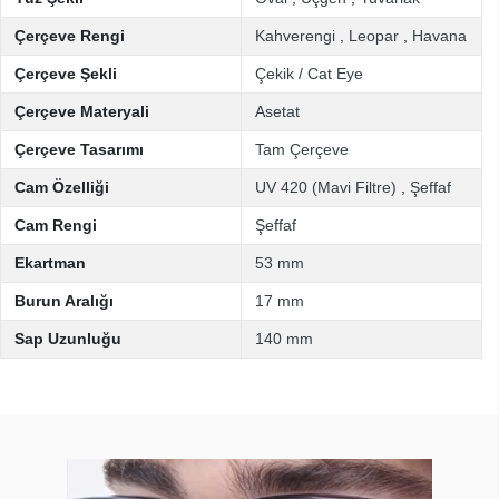
Çerçeve Rengi
Kahverengi
,
Leopar
,
Havana
Çerçeve Şekli
Çekik / Cat Eye
Çerçeve Materyali
Asetat
Çerçeve Tasarımı
Tam Çerçeve
Cam Özelliği
UV 420 (Mavi Filtre)
,
Şeffaf
Cam Rengi
Şeffaf
Ekartman
53 mm
Burun Aralığı
17 mm
Sap Uzunluğu
140 mm