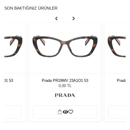
SON BAKTIĞINIZ ÜRÜNLER
A1O1 53
Prada PR19WV 23A1O1 53
Prada 
0,00 TL