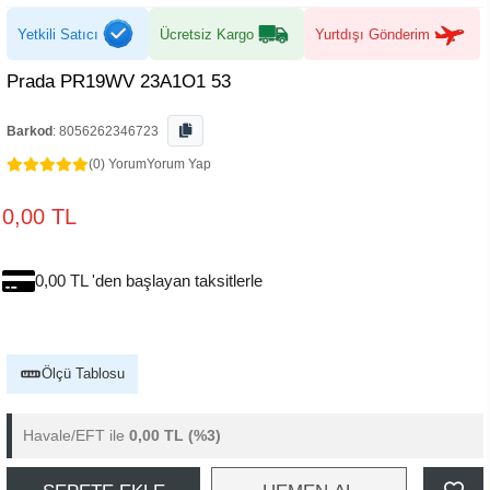
Yetkili Satıcı
Ücretsiz Kargo
Yurtdışı Gönderim
Prada PR19WV 23A1O1 53
Barkod
:
8056262346723
(0) Yorum
Yorum Yap
0,00 TL
0,00 TL 'den başlayan taksitlerle
Ölçü Tablosu
Havale/EFT ile
0,00 TL
(%3)