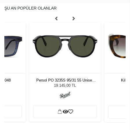
ŞU AN POPÜLER OLANLAR
UE 048
Persol PO 3235S 95/31 55 Unisex
Kili
Güneş Gözlüğü
L
19.145,00 TL