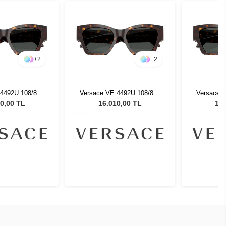
+
2
+
2
4492U 108/87 -
Versace VE 4492U 108/87 -
Versace V
Güneş Gözlüğü
53 Kadın Güneş Gözlüğü
53 Kadı
0,00 TL
16.010,00 TL
16.