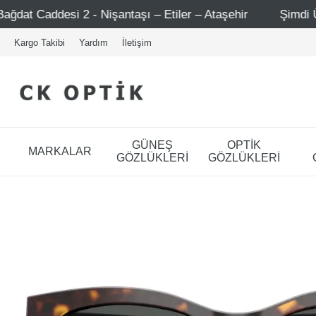
işantaşı – Etiler – Ataşehir
Şimdi Üye ol ! 5000 TL üze
Kargo Takibi
Yardım
İletişim
GÜNEŞ
OPTİK
MARKALAR
GÖZLÜKLERİ
GÖZLÜKLERİ