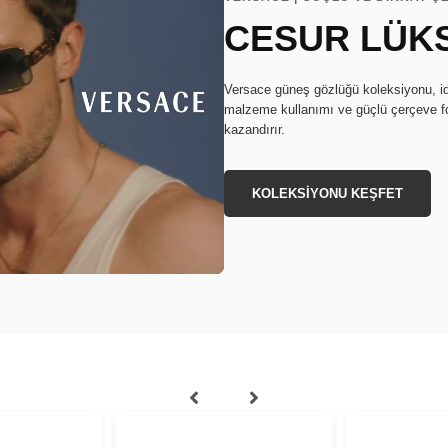
CESUR LÜKS
Versace güneş gözlüğü koleksiyonu, idd
malzeme kullanımı ve güçlü çerçeve form
kazandırır.
KOLEKSİYONU KEŞFET