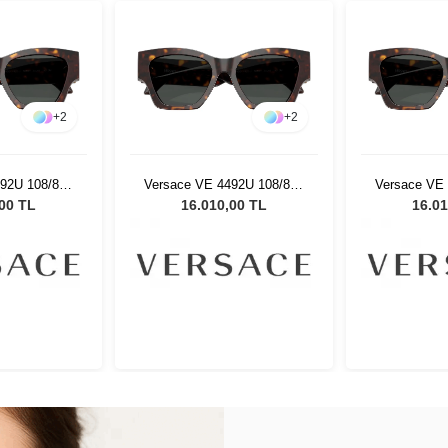
+
2
+
2
92U 108/87 -
Versace VE 4492U 108/87 -
Versace VE 
eş Gözlüğü
53 Kadın Güneş Gözlüğü
53 Kadın 
,00 TL
16.010,00 TL
16.01