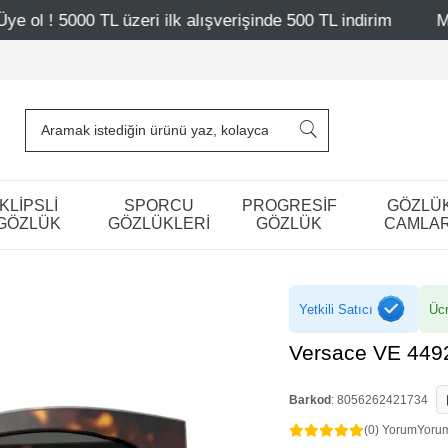
ri ilk alışverişinde 500 TL indirim
Mağazalarımız – Bağd
KLİPSLİ
SPORCU
PROGRESİF
GÖZLÜ
GÖZLÜK
GÖZLÜKLERİ
GÖZLÜK
CAMLAR
Yetkili Satıcı
Ücr
Versace VE 449
Barkod
:
8056262421734
(0) Yorum
Yoru