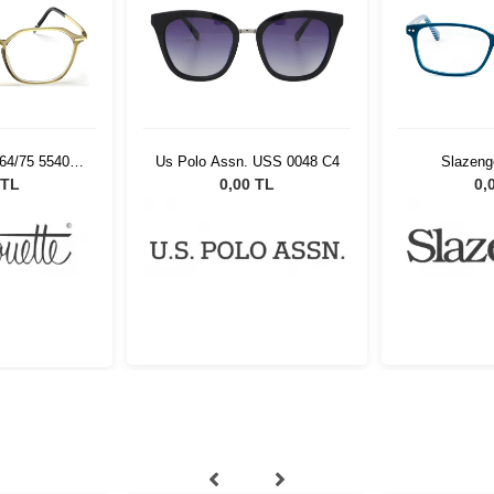
964/75 5540
Us Polo Assn. USS 0048 C4
Slazeng
18
 TL
0,00 TL
0,