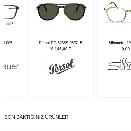
+
2
12I 005 54
Persol PO 3235S 95/31 55
Silhouette 2
Unisex Güneş Gözlüğü
50/
L
19.145,00 TL
0,00
SON BAKTIĞINIZ ÜRÜNLER