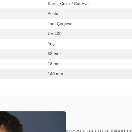
Kare
,
Çekik / Cat Eye
Asetat
Tam Çerçeve
UV 400
Yeşil
53 mm
18 mm
140 mm
VERSACE | GÜÇLÜ VE DİKKAT ÇE