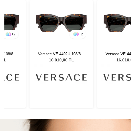
+
2
+
2
U 108/87 -
Versace VE 4492U 108/87 -
Versace VE 44
 Gözlüğü
53 Kadın Güneş Gözlüğü
53 Kadın Gün
0 TL
16.010,00 TL
16.010