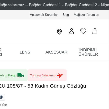
at Caddesi 1 - Bağdat Caddesi 2 - Nişantaşı – Etiler – Ata
Anlaşmalı Kurumlar
Blog
Mağaza Yorumları
K
İNDİRİMLİ
LENS
AKSESUAR
I
ÜRÜNLER
etsiz Kargo
Yurtdışı Gönderim
2U 108/87 - 53 Kadın Güneş Gözlüğü
m Yap