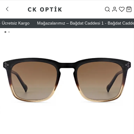
cretsiz Kargo
Mağazalarımız – Bağdat Caddesi 1 - Bağdat Caddesi 2 -