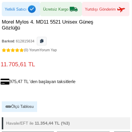
Yetkili Satıcı
Ücretsiz Kargo
Yurtdışı Gönderim
Morel Mylos 4. MD11 5521 Unisex Güneş
Gözlüğü
Barkod
:
612815634
(0) Yorum
Yorum Yap
11.705,61 TL
975,47 TL 'den başlayan taksitlerle
Ölçü Tablosu
Havale/EFT ile
11.354,44 TL
(%3)