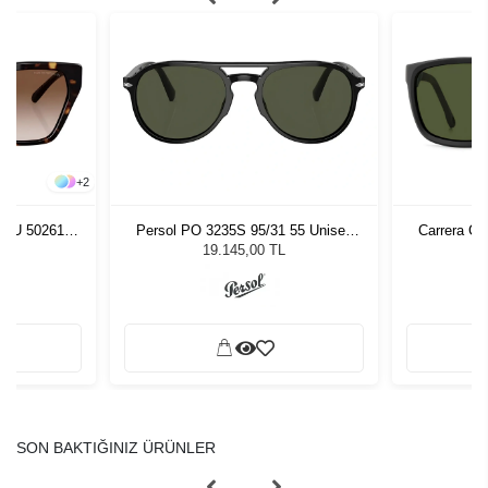
+
2
03U 502613
Persol PO 3235S 95/31 55 Unisex
Carrera C
zlüğü
Güneş Gözlüğü
Erke
L
19.145,00 TL
SON BAKTIĞINIZ ÜRÜNLER