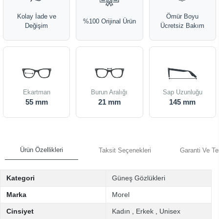
Kolay İade ve
Ömür Boyu
%100 Orijinal Ürün
Değişim
Ücretsiz Bakım
Ekartman
Burun Aralığı
Sap Uzunluğu
55 mm
21 mm
145 mm
Ürün Özellikleri
Taksit Seçenekleri
Garanti Ve Te
Kategori
Güneş Gözlükleri
Marka
Morel
Cinsiyet
Kadın
,
Erkek
,
Unisex