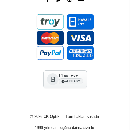
llms.txt
AI READY
© 2026
CK Optik
— Tüm hakları saklıdır.
1996 yılından bugüne daima sizinle.