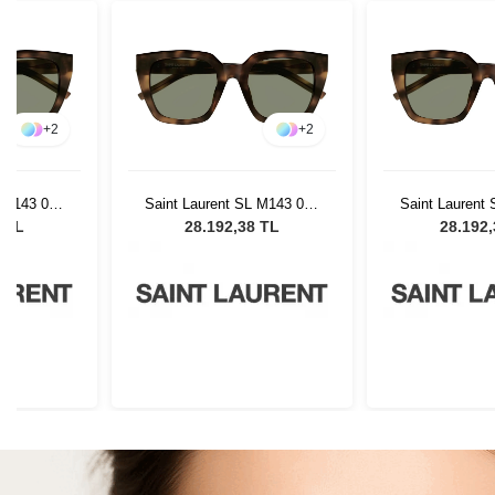
+
2
+
2
L M143 002
Saint Laurent SL M143 002
Saint Laurent
Gözlüğü
Kadın Güneş Gözlüğü
Kadın Güne
8 TL
28.192,38 TL
28.192