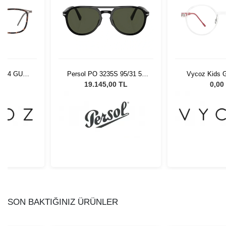
9404 GUN-
Persol PO 3235S 95/31 55
Vycoz Kids G
-19
Unisex Güneş Gözlüğü
CRT 46-
L
19.145,00 TL
0,00
SON BAKTIĞINIZ ÜRÜNLER