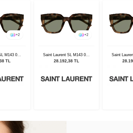
+
2
+
2
 SL M143 002
Saint Laurent SL M143 002
Saint Laure
ş Gözlüğü
Kadın Güneş Gözlüğü
Kadın Gü
,38 TL
28.192,38 TL
28.19