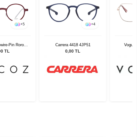
+
5
+
4
wire-Pin Roro
Carrera 4418 4JP51
Vogue 
-22 51526
00 TL
0,00 TL