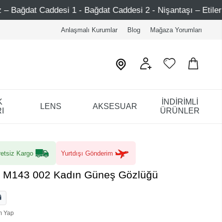
 Bağdat Caddesi 2 - Nişantaşı – Etiler – Ataşehir
750
Anlaşmalı Kurumlar
Blog
Mağaza Yorumları
K
İNDİRİMLİ
LENS
AKSESUAR
I
ÜRÜNLER
etsiz Kargo
Yurtdışı Gönderim
SL M143 002 Kadın Güneş Gözlüğü
m Yap