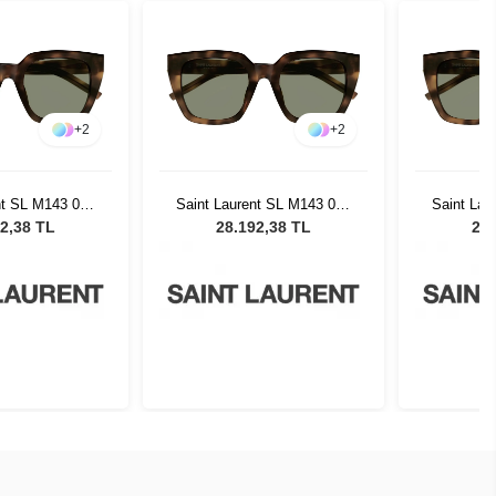
+
2
+
2
nt SL M143 002
Saint Laurent SL M143 002
Saint Lau
neş Gözlüğü
Kadın Güneş Gözlüğü
Kadın 
2,38 TL
28.192,38 TL
28.