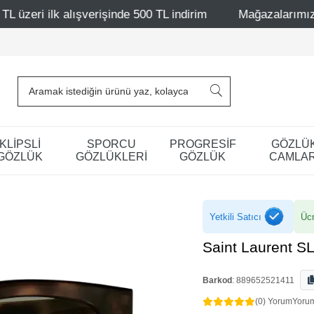
şinde 500 TL indirim
Mağazalarımız – Bağdat Caddesi 1 -
KLİPSLİ
SPORCU
PROGRESİF
GÖZLÜ
GÖZLÜK
GÖZLÜKLERİ
GÖZLÜK
CAMLAR
Yetkili Satıcı
Ücr
Saint Laurent 
Barkod
:
889652521411
(0) Yorum
Yoru