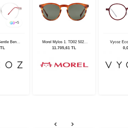
+
5
entle Benn
Morel Mylos 1. TD02 5021
Vycoz Eco
17 135
Unisex Güneş Gözlüğü
RED 46
 TL
11.705,61 TL
0,