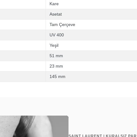
Kare
Asetat
Tam Çerçeve
UV 400
Yeşil
51 mm
23 mm
145 mm
SAINT LAURENT | KURALSIZ PAR