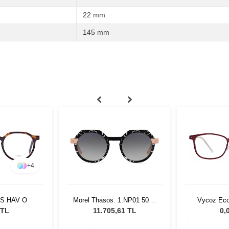
22 mm
145 mm
+
4
SS HAV O
Morel Thasos. 1.NP01 5022
Vycoz Eco
Kadın Güneş Gözlüğü
RED 53
 TL
11.705,61 TL
0,