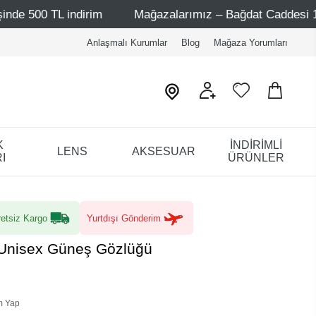
ndirim
Mağazalarımız – Bağdat Caddesi 1 - Bağdat Cadde
Anlaşmalı Kurumlar
Blog
Mağaza Yorumları
K
İNDİRİMLİ
LENS
AKSESUAR
I
ÜRÜNLER
etsiz Kargo
Yurtdışı Gönderim
 Unisex Güneş Gözlüğü
m Yap