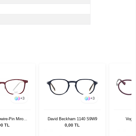
+
3
+
3
wire-Pin Miro
David Beckham 1140 S9W9
Vogue
-17 51520
00 TL
0,00 TL