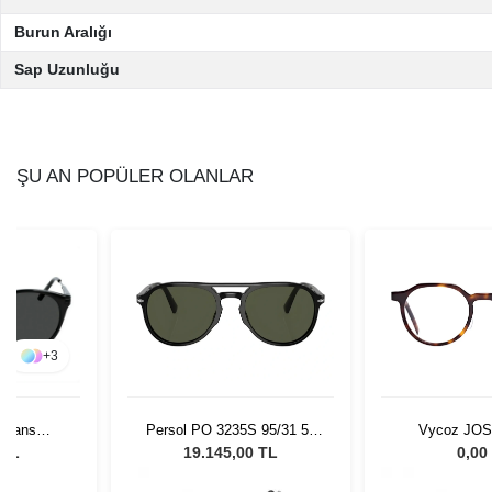
Burun Aralığı
Sap Uzunluğu
ŞU AN POPÜLER OLANLAR
+
3
Persol PO 3235S 95/31 55
Vycoz JO
 Jeans
Unisex Güneş Gözlüğü
ck Unisex
19.145,00 TL
0,00
 TL
lüğü