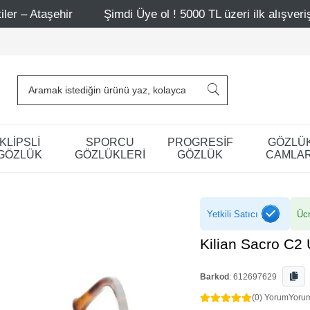
r
Şimdi Üye ol ! 5000 TL üzeri ilk alışverişinde 500 TL i
KLİPSLİ
SPORCU
PROGRESİF
GÖZLÜ
GÖZLÜK
GÖZLÜKLERİ
GÖZLÜK
CAMLAR
Yetkili Satıcı
Ücr
Kilian Sacro C2
Barkod
:
612697629
(0) Yorum
Yoru