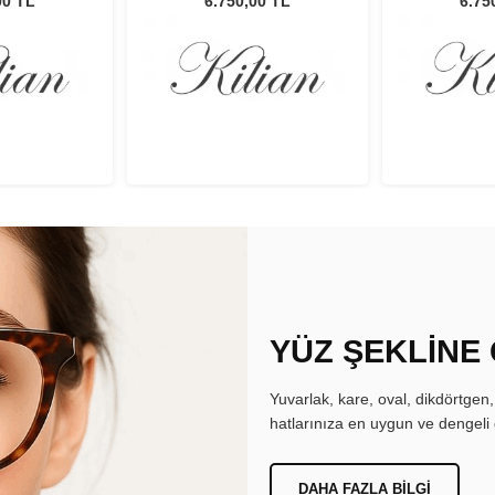
00 TL
6.750,00 TL
6.75
YÜZ ŞEKLİNE
Yuvarlak, kare, oval, dikdörtgen
hatlarınıza en uygun ve dengeli 
DAHA FAZLA BILGI