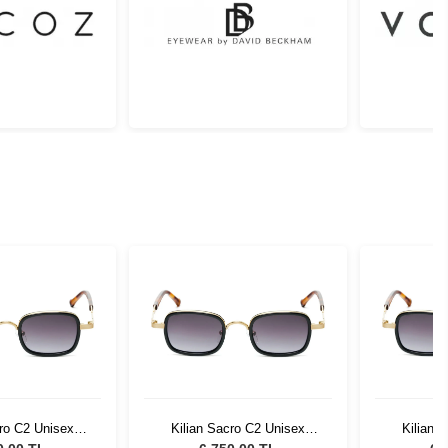
cro C2 Unisex
Kilian Sacro C2 Unisex
Kilian 
 Gözlüğü
Güneş Gözlüğü
Gün