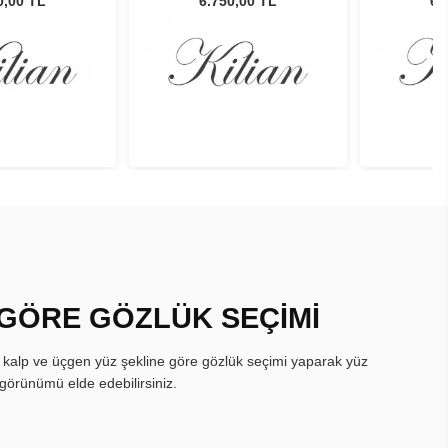
0,00 TL
6.750,00 TL
6.
 GÖRE GÖZLÜK SEÇİMİ
, kalp ve üçgen yüz şekline göre gözlük seçimi yaparak yüz
görünümü elde edebilirsiniz.