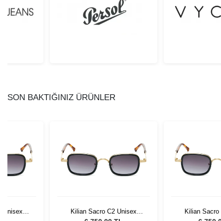
SON BAKTIĞINIZ ÜRÜNLER
2 Unisex
Kilian Sacro C2 Unisex
Kilian Sacro
lüğü
Güneş Gözlüğü
Güneş G