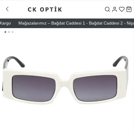
go
Mağazalarımız – Bağdat Caddesi 1 - Bağdat Caddesi 2 - Nişantaşı 