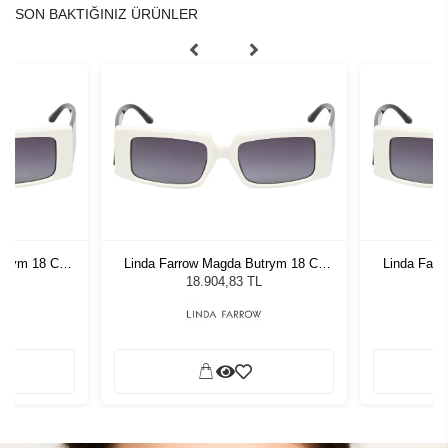
SON BAKTIĞINIZ ÜRÜNLER
utrym 18 C2
Linda Farrow Magda Butrym 18 C2
Linda Farr
 White Kadın
White Light Mocha Grad White Kadın
White Light
L
18.904,83 TL
ğü
Güneş Gözlüğü
G