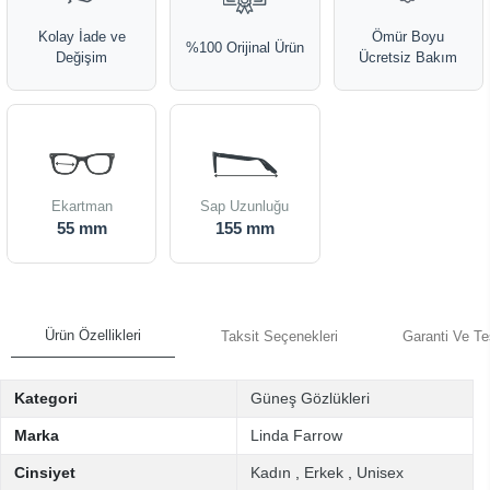
Kolay İade ve
Ömür Boyu
%100 Orijinal Ürün
Değişim
Ücretsiz Bakım
Ekartman
Sap Uzunluğu
55 mm
155 mm
Ürün Özellikleri
Taksit Seçenekleri
Garanti Ve Te
Kategori
Güneş Gözlükleri
Marka
Linda Farrow
Cinsiyet
Kadın
,
Erkek
,
Unisex