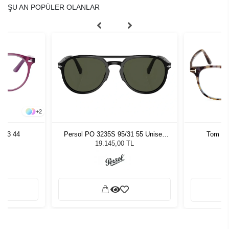
ŞU AN POPÜLER OLANLAR
+
2
813 44
Persol PO 3235S 95/31 55 Unisex
Tom Fo
Güneş Gözlüğü
19.145,00 TL