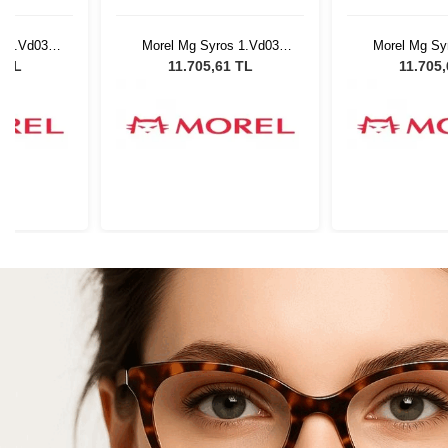
s 1.Vd03
Morel Mg Syros 1.Vd03
Morel Mg Sy
5022
502
1 TL
11.705,61 TL
11.705