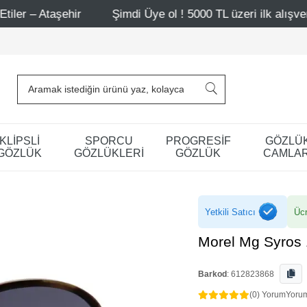
hir
Şimdi Üye ol ! 5000 TL üzeri ilk alışverişinde 500 T
KLİPSLİ
SPORCU
PROGRESİF
GÖZLÜ
GÖZLÜK
GÖZLÜKLERİ
GÖZLÜK
CAMLAR
Yetkili Satıcı
Ücr
Morel Mg Syros
Barkod
:
612823868
(0) Yorum
Yoru