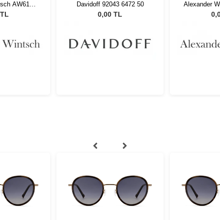
tsch AW6181
Davidoff 92043 6472 50
Alexander 
1
 TL
0,00 TL
0,