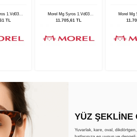
ros 1.Vd03
Morel Mg Syros 1.Vd03
Morel Mg 
2
5022
5
,61 TL
11.705,61 TL
11.70
YÜZ ŞEKLİNE
Yuvarlak, kare, oval, dikdörtgen
hatlarınıza en uygun ve dengeli 