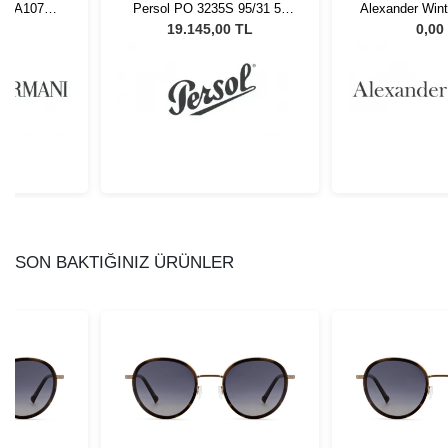
i EA1079
Persol PO 3235S 95/31 55
Alexander Win
5
Unisex Güneş Gözlüğü
C
L
19.145,00 TL
0,00
SON BAKTIĞINIZ ÜRÜNLER