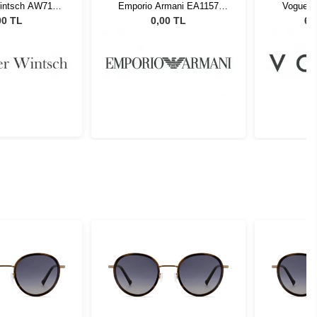
Wintsch AW7103
Emporio Armani EA1157
Vogue 5
C1
3001 55
Kadın 
00 TL
0,00 TL
6.