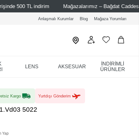
L indirim
Mağazalarımız – Bağdat Caddesi 1 - Bağdat Cad
Anlaşmalı Kurumlar
Blog
Mağaza Yorumları
K
İNDİRİMLİ
LENS
AKSESUAR
I
ÜRÜNLER
etsiz Kargo
Yurtdışı Gönderim
 1.Vd03 5022
m Yap