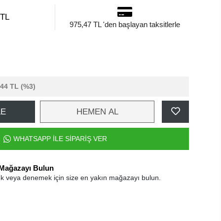
 TL
975,47 TL 'den başlayan taksitlerle
,44 TL
(%3)
LE
HEMEN AL
WHATSAPP İLE SİPARİŞ VER
 Mağazayı Bulun
k veya denemek için size en yakın mağazayı bulun.