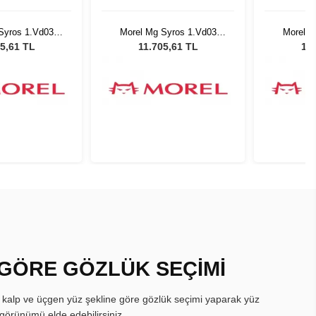
Syros 1.Vd03
Morel Mg Syros 1.Vd03
Morel M
022
5022
5,61 TL
11.705,61 TL
11.
 GÖRE GÖZLÜK SEÇİMİ
, kalp ve üçgen yüz şekline göre gözlük seçimi yaparak yüz
görünümü elde edebilirsiniz.