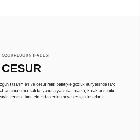
E ÖZGÜRLÜĞÜN İFADESİ
 CESUR
zgün tasarımları ve cesur renk paletiyle gözlük dünyasında fark
ratıcı ruhunu her koleksiyonuna yansıtan marka, karakter sahibi
isiyle kendini ifade etmekten çekinmeyenler için tasarlanır.