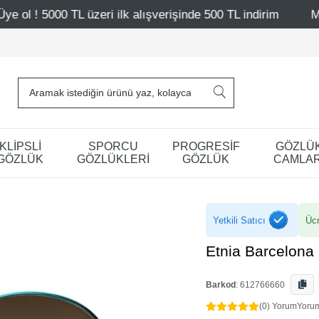
zeri ilk alışverişinde 500 TL indirim
Mağazalarımız – B
KLİPSLİ
SPORCU
PROGRESİF
GÖZLÜ
GÖZLÜK
GÖZLÜKLERİ
GÖZLÜK
CAMLAR
Yetkili Satıcı
Ücr
Etnia Barcelon
Barkod
:
612766660
(0) Yorum
Yoru