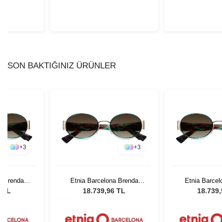
SON BAKTIĞINIZ ÜRÜNLER
+
3
+
3
a Brenda
Etnia Barcelona Brenda
Etnia Barcel
3
GRGD 53
GRGD
6 TL
18.739,96 TL
18.739