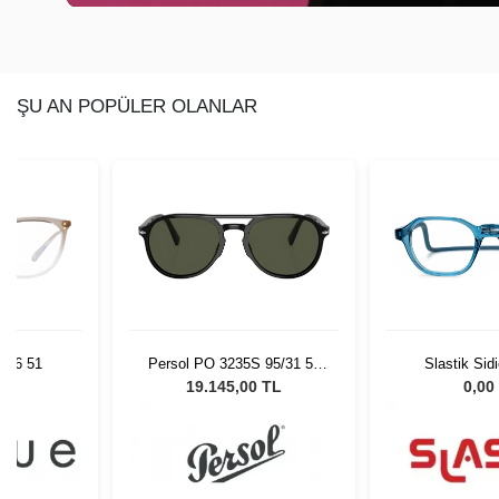
ŞU AN POPÜLER OLANLAR
736 51
Persol PO 3235S 95/31 55
Slastik Sid
Unisex Güneş Gözlüğü
L
19.145,00 TL
0,00