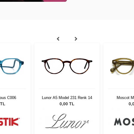
ious C006
Lunor A5 Model 231 Renk 14
Moscot M
Brown 
 TL
0,00 TL
0,