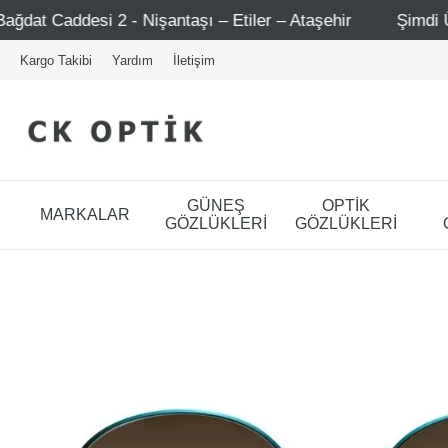
 Nişantaşı – Etiler – Ataşehir
Şimdi Üye ol ! 5000 TL ü
Kargo Takibi
Yardım
İletişim
GÜNEŞ
OPTİK
MARKALAR
GÖZLÜKLERİ
GÖZLÜKLERİ