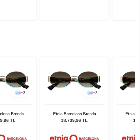
+
3
+
3
celona Brenda
Etnia Barcelona Brenda
Etnia B
GD 53
GRGD 53
9,96 TL
18.739,96 TL
18.