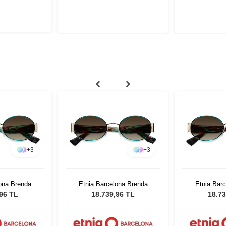
+
3
+
3
ona Brenda
Etnia Barcelona Brenda
Etnia Bar
 53
GRGD 53
GR
,96 TL
18.739,96 TL
18.73