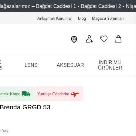
ağdat Caddesi 1 - Bağdat Caddesi 2 - Nişantaşı – Etiler – A
Anlaşmalı Kurumlar
Blog
Mağaza Yorumları
K
İNDİRİMLİ
LENS
AKSESUAR
I
ÜRÜNLER
etsiz Kargo
Yurtdışı Gönderim
a Brenda GRGD 53
m Yap