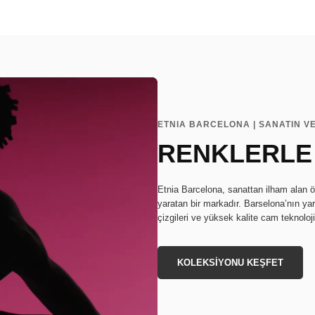
ETNIA BARCELONA | SANATIN V
RENKLERLE
Etnia Barcelona, sanattan ilham alan ö
yaratan bir markadır. Barselona’nın ya
çizgileri ve yüksek kalite cam teknoloj
KOLEKSİYONU KEŞFET