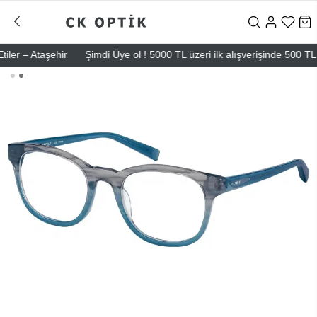
 – Ataşehir
Şimdi Üye ol ! 5000 TL üzeri ilk alışverişinde 500 TL indi