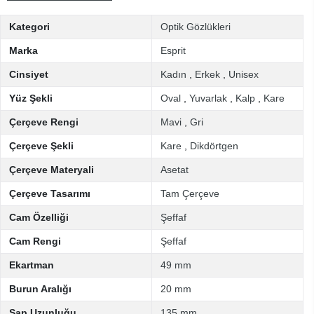
Kategori
Optik Gözlükleri
Marka
Esprit
Cinsiyet
Kadın
,
Erkek
,
Unisex
Yüz Şekli
Oval
,
Yuvarlak
,
Kalp
,
Kare
Çerçeve Rengi
Mavi
,
Gri
Çerçeve Şekli
Kare
,
Dikdörtgen
Çerçeve Materyali
Asetat
Çerçeve Tasarımı
Tam Çerçeve
Cam Özelliği
Şeffaf
Cam Rengi
Şeffaf
Ekartman
49 mm
Burun Aralığı
20 mm
Sap Uzunluğu
135 mm