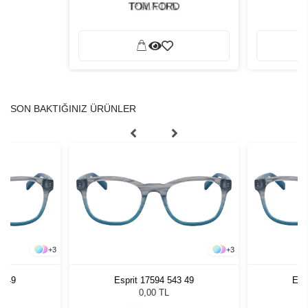
SON BAKTIĞINIZ ÜRÜNLER
+
3
+
3
3 49
Esprit 17594 543 49
Esp
0,00 TL