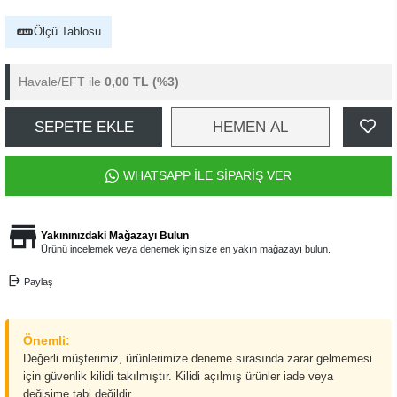
Ölçü Tablosu
Havale/EFT ile
0,00 TL
(%3)
SEPETE EKLE
HEMEN AL
WHATSAPP İLE SİPARİŞ VER
Yakınınızdaki Mağazayı Bulun
Ürünü incelemek veya denemek için size en yakın mağazayı bulun.
Paylaş
Önemli:
Değerli müşterimiz, ürünlerimize deneme sırasında zarar gelmemesi
için güvenlik kilidi takılmıştır. Kilidi açılmış ürünler iade veya
değişime tabi değildir.